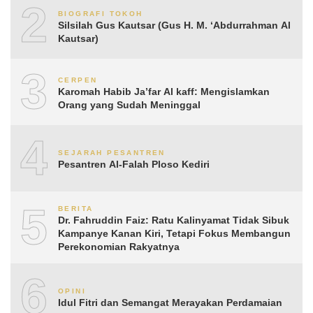
2
BIOGRAFI TOKOH
Silsilah Gus Kautsar (Gus H. M. ‘Abdurrahman Al
Kautsar)
3
CERPEN
Karomah Habib Ja’far Al kaff: Mengislamkan
Orang yang Sudah Meninggal
4
SEJARAH PESANTREN
Pesantren Al-Falah Ploso Kediri
5
BERITA
Dr. Fahruddin Faiz: Ratu Kalinyamat Tidak Sibuk
Kampanye Kanan Kiri, Tetapi Fokus Membangun
Perekonomian Rakyatnya
6
OPINI
Idul Fitri dan Semangat Merayakan Perdamaian