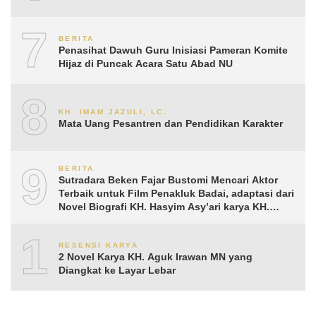
7
BERITA
Penasihat Dawuh Guru Inisiasi Pameran Komite
Hijaz di Puncak Acara Satu Abad NU
8
KH. IMAM JAZULI, LC.
Mata Uang Pesantren dan Pendidikan Karakter
9
BERITA
Sutradara Beken Fajar Bustomi Mencari Aktor
Terbaik untuk Film Penakluk Badai, adaptasi dari
Novel Biografi KH. Hasyim Asy’ari karya KH.
Aguk Irawan MN
10
RESENSI KARYA
2 Novel Karya KH. Aguk Irawan MN yang
Diangkat ke Layar Lebar