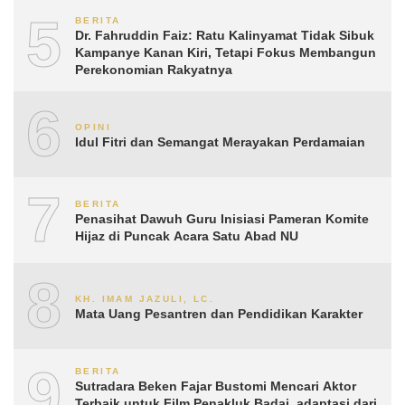
5
BERITA
Dr. Fahruddin Faiz: Ratu Kalinyamat Tidak Sibuk
Kampanye Kanan Kiri, Tetapi Fokus Membangun
Perekonomian Rakyatnya
6
OPINI
Idul Fitri dan Semangat Merayakan Perdamaian
7
BERITA
Penasihat Dawuh Guru Inisiasi Pameran Komite
Hijaz di Puncak Acara Satu Abad NU
8
KH. IMAM JAZULI, LC.
Mata Uang Pesantren dan Pendidikan Karakter
9
BERITA
Sutradara Beken Fajar Bustomi Mencari Aktor
Terbaik untuk Film Penakluk Badai, adaptasi dari