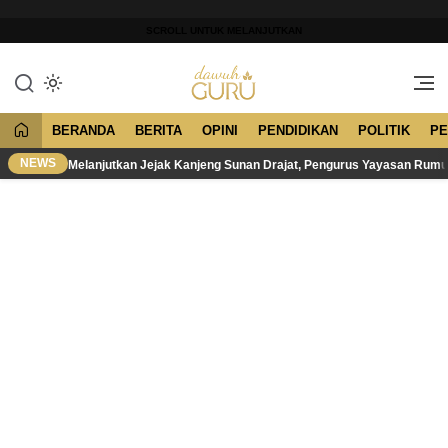
Lewati
ke
SCROLL UNTUK MELANJUTKAN
konten
Merawat Tradisi, Membangun
Dawuh Guru
Peradaban
BERANDA
BERITA
OPINI
PENDIDIKAN
POLITIK
PE
NEWS
Melanjutkan Jejak Kanjeng Sunan Drajat, Pengurus Yayasan Rum