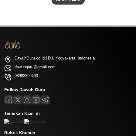
LIHAT SEMUA
DawuhGuru.co.id | D.I. Yogyakarta, Indonesia
dawuhguru@gmail.com
08983399493
Follow Dawuh Guru
Temukan Kami di
Rubrik Khusus