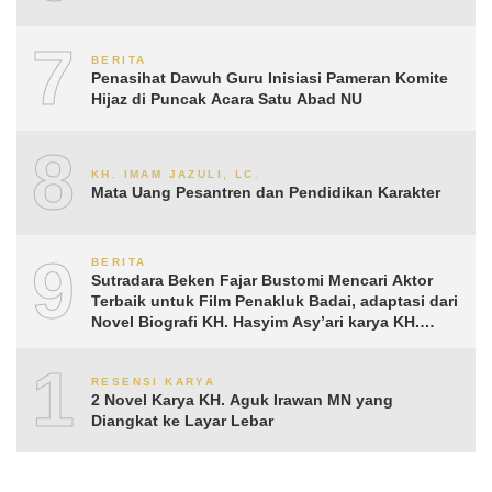
7
BERITA
Penasihat Dawuh Guru Inisiasi Pameran Komite
Hijaz di Puncak Acara Satu Abad NU
8
KH. IMAM JAZULI, LC.
Mata Uang Pesantren dan Pendidikan Karakter
9
BERITA
Sutradara Beken Fajar Bustomi Mencari Aktor
Terbaik untuk Film Penakluk Badai, adaptasi dari
Novel Biografi KH. Hasyim Asy’ari karya KH.
Aguk Irawan MN
10
RESENSI KARYA
2 Novel Karya KH. Aguk Irawan MN yang
Diangkat ke Layar Lebar