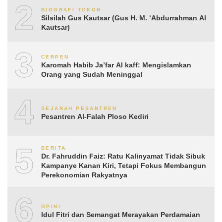
2
BIOGRAFI TOKOH
Silsilah Gus Kautsar (Gus H. M. ‘Abdurrahman Al
Kautsar)
3
CERPEN
Karomah Habib Ja’far Al kaff: Mengislamkan
Orang yang Sudah Meninggal
4
SEJARAH PESANTREN
Pesantren Al-Falah Ploso Kediri
5
BERITA
Dr. Fahruddin Faiz: Ratu Kalinyamat Tidak Sibuk
Kampanye Kanan Kiri, Tetapi Fokus Membangun
Perekonomian Rakyatnya
6
OPINI
Idul Fitri dan Semangat Merayakan Perdamaian