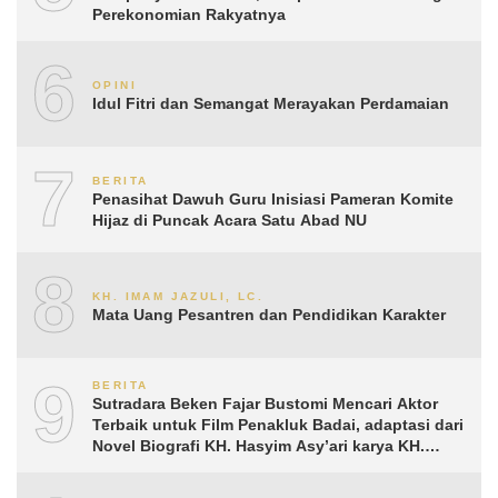
Perekonomian Rakyatnya
6
OPINI
Idul Fitri dan Semangat Merayakan Perdamaian
7
BERITA
Penasihat Dawuh Guru Inisiasi Pameran Komite
Hijaz di Puncak Acara Satu Abad NU
8
KH. IMAM JAZULI, LC.
Mata Uang Pesantren dan Pendidikan Karakter
9
BERITA
Sutradara Beken Fajar Bustomi Mencari Aktor
Terbaik untuk Film Penakluk Badai, adaptasi dari
Novel Biografi KH. Hasyim Asy’ari karya KH.
Aguk Irawan MN