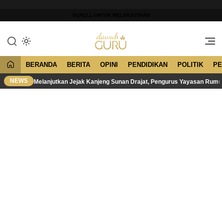
Lewati
ke
SCROLL UNTUK MELANJUTKAN
konten
Merawat Tradisi, Membangun
Dawuh Guru
Peradaban
BERANDA
BERITA
OPINI
PENDIDIKAN
POLITIK
PE
NEWS
Melanjutkan Jejak Kanjeng Sunan Drajat, Pengurus Yayasan Rum