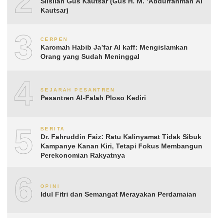
2
Silsilah Gus Kautsar (Gus H. M. ‘Abdurrahman Al
Kautsar)
3
CERPEN
Karomah Habib Ja’far Al kaff: Mengislamkan
Orang yang Sudah Meninggal
4
SEJARAH PESANTREN
Pesantren Al-Falah Ploso Kediri
5
BERITA
Dr. Fahruddin Faiz: Ratu Kalinyamat Tidak Sibuk
Kampanye Kanan Kiri, Tetapi Fokus Membangun
Perekonomian Rakyatnya
6
OPINI
Idul Fitri dan Semangat Merayakan Perdamaian