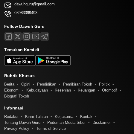
dawuhguru@gmail.com
08983399493
Follow Dawuh Guru
Temukan Kami di
Rubrik Khusus
Berita
Opini
Pendidikan
Pemikiran Tokoh
Politik
Ekonomi
Kebudayaan
Kesenian
Keuangan
Otomotif
Biografi Tokoh
Informasi
Redaksi
Kirim Tulisan
Kerjasama
Kontak
Tentang Dawuh Guru
Pedoman Media Siber
Disclaimer
Privacy Policy
Terms of Service