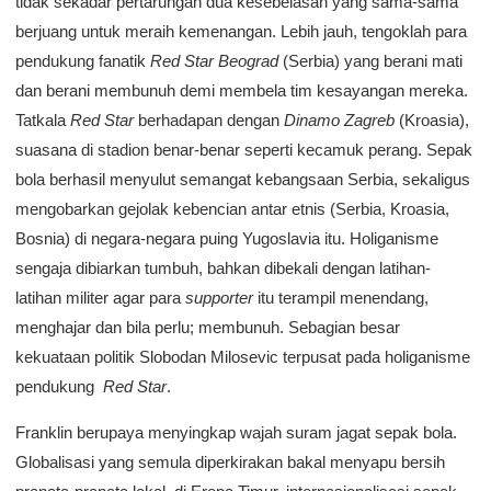
tidak sekadar pertarungan dua kesebelasan yang sama-sama
berjuang untuk meraih kemenangan. Lebih jauh, tengoklah para
pendukung fanatik
Red Star Beograd
(Serbia) yang berani mati
dan berani membunuh demi membela tim kesayangan mereka.
Tatkala
Red Star
berhadapan dengan
Dinamo Zagreb
(Kroasia),
suasana di stadion benar-benar seperti kecamuk perang. Sepak
bola berhasil menyulut semangat kebangsaan Serbia, sekaligus
mengobarkan gejolak kebencian antar etnis (Serbia, Kroasia,
Bosnia) di negara-negara puing Yugoslavia itu. Holiganisme
sengaja dibiarkan tumbuh, bahkan dibekali dengan latihan-
latihan militer agar para
supporter
itu terampil menendang,
menghajar dan bila perlu; membunuh. Sebagian besar
kekuataan politik Slobodan Milosevic terpusat pada holiganisme
pendukung
Red Star
.
Franklin berupaya menyingkap wajah suram jagat sepak bola.
Globalisasi yang semula diperkirakan bakal menyapu bersih