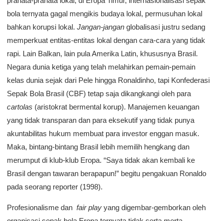
pranata-pranata lokal, di Eropa Timur, internasionalisasi sepak
bola ternyata gagal mengikis budaya lokal, permusuhan lokal
bahkan korupsi lokal.
Jangan-jangan
globalisasi justru sedang
memperkuat entitas-entitas lokal dengan cara-cara yang tidak
rapi. Lain Balkan, lain pula Amerika Latin, khususnya Brasil.
Negara dunia ketiga yang telah melahirkan pemain-pemain
kelas dunia sejak dari Pele hingga Ronaldinho, tapi Konfederasi
Sepak Bola Brasil (CBF) tetap saja dikangkangi oleh para
cartolas
(aristokrat bermental korup). Manajemen keuangan
yang tidak transparan dan para eksekutif yang tidak punya
akuntabilitas hukum membuat para investor enggan masuk.
Maka, bintang-bintang Brasil lebih memilih hengkang dan
merumput di klub-klub Eropa. “Saya tidak akan kembali ke
Brasil dengan tawaran berapapun!” begitu pengakuan Ronaldo
pada seorang reporter (1998).
Profesionalisme dan
fair play
yang digembar-gemborkan oleh
organisasi sepak bola Eropa ternyata tidak serta merta