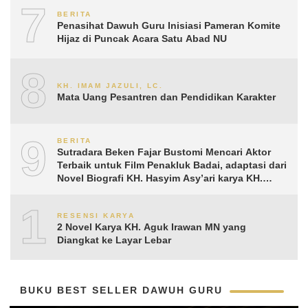
7
BERITA
Penasihat Dawuh Guru Inisiasi Pameran Komite
Hijaz di Puncak Acara Satu Abad NU
8
KH. IMAM JAZULI, LC.
Mata Uang Pesantren dan Pendidikan Karakter
9
BERITA
Sutradara Beken Fajar Bustomi Mencari Aktor
Terbaik untuk Film Penakluk Badai, adaptasi dari
Novel Biografi KH. Hasyim Asy’ari karya KH.
Aguk Irawan MN
10
RESENSI KARYA
2 Novel Karya KH. Aguk Irawan MN yang
Diangkat ke Layar Lebar
BUKU BEST SELLER DAWUH GURU