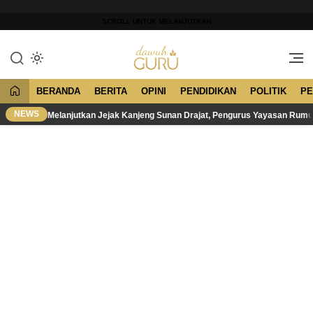
Lewati
ke
SCROLL UNTUK MELANJUTKAN
konten
Merawat Tradisi, Membangun
Dawuh Guru
Peradaban
BERANDA
BERITA
OPINI
PENDIDIKAN
POLITIK
PE
NEWS
Melanjutkan Jejak Kanjeng Sunan Drajat, Pengurus Yayasan Rum