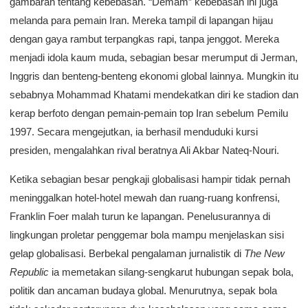
gambaran tentang kebebasan. “Demam” kebebasan ini juga
melanda para pemain Iran. Mereka tampil di lapangan hijau
dengan gaya rambut terpangkas rapi, tanpa jenggot. Mereka
menjadi idola kaum muda, sebagian besar merumput di Jerman,
Inggris dan benteng-benteng ekonomi global lainnya. Mungkin itu
sebabnya Mohammad Khatami mendekatkan diri ke stadion dan
kerap berfoto dengan pemain-pemain top Iran sebelum Pemilu
1997. Secara mengejutkan, ia berhasil menduduki kursi
presiden, mengalahkan rival beratnya Ali Akbar Nateq-Nouri.
Ketika sebagian besar pengkaji globalisasi hampir tidak pernah
meninggalkan hotel-hotel mewah dan ruang-ruang konfrensi,
Franklin Foer malah turun ke lapangan. Penelusurannya di
lingkungan proletar penggemar bola mampu menjelaskan sisi
gelap globalisasi. Berbekal pengalaman jurnalistik di
The New
Republic
ia memetakan silang-sengkarut hubungan sepak bola,
politik dan ancaman budaya global. Menurutnya, sepak bola