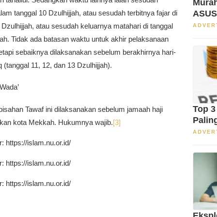
Murah
ASUS
am tanggal 10 Dzulhijjah, atau sesudah terbitnya fajar di
 Dzulhijjah, atau sesudah keluarnya matahari di tanggal
ADVER
jah. Tidak ada batasan waktu untuk akhir pelaksanaan
 tetapi sebaiknya dilaksanakan sebelum berakhirnya hari-
q (tanggal 11, 12, dan 13 Dzulhijjah).
 Wada’
Top 3
pisahan Tawaf ini dilaksanakan sebelum jamaah haji
Palin
kan kota Mekkah. Hukumnya wajib.
[3]
ADVER
https://islam.nu.or.id/
https://islam.nu.or.id/
https://islam.nu.or.id/
Ekspl