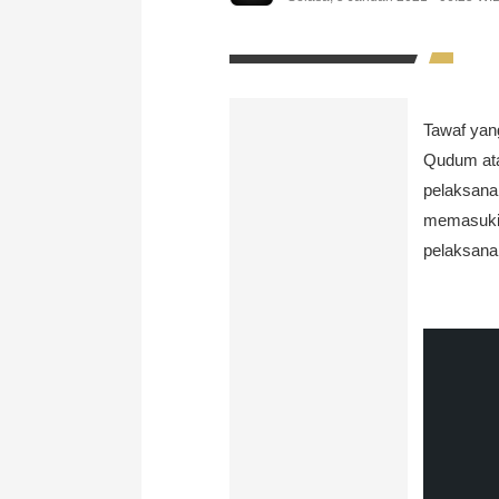
Tawaf yan
Qudum atau
pelaksana 
memasuki 
pelaksana 