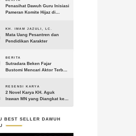
7
Penasihat Dawuh Guru Inisiasi
Pameran Komite Hijaz di
Puncak Acara Satu Abad NU
8
KH. IMAM JAZULI, LC.
Mata Uang Pesantren dan
Pendidikan Karakter
9
BERITA
Sutradara Beken Fajar
Bustomi Mencari Aktor Terbaik
untuk Film Penakluk Badai,
adaptasi dari Novel Biografi
10
RESENSI KARYA
KH. Hasyim Asy’ari karya KH.
2 Novel Karya KH. Aguk
Aguk Irawan MN
Irawan MN yang Diangkat ke
Layar Lebar
U BEST SELLER DAWUH
U