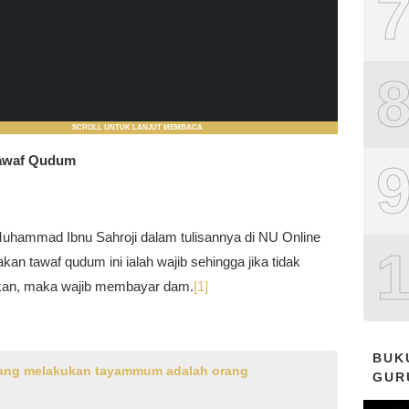
SCROLL UNTUK LANJUT MEMBACA
awaf Qudum
uhammad Ibnu Sahroji dalam tulisannya di NU Online
an tawaf qudum ini ialah wajib sehingga jika tidak
kan, maka wajib membayar dam.
[1]
BUK
ang melakukan tayammum adalah orang
GUR