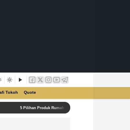
6
afi Tokoh
Quote
5 Pilihan Produk Rumah Tangga Terbaik di Unilever Store u