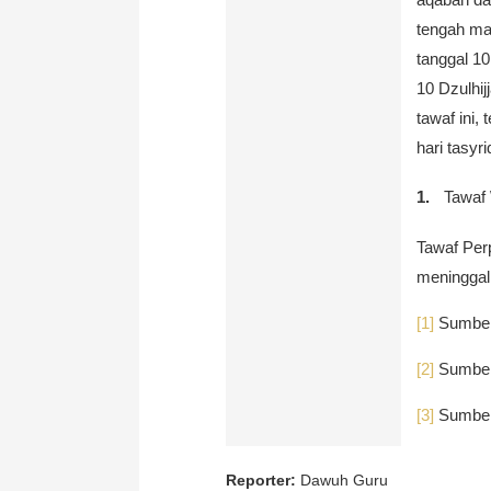
tengah mal
tanggal 10
10 Dzulhij
tawaf ini,
hari tasyri
Tawaf
Tawaf Per
meninggal
[1]
Sumber: 
[2]
Sumber: 
[3]
Sumber: 
Reporter:
Dawuh Guru