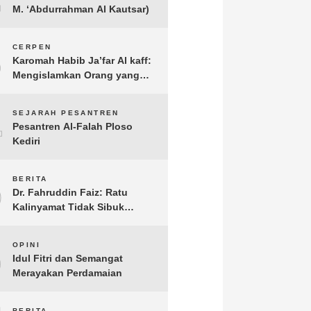
M. ‘Abdurrahman Al Kautsar)
3
CERPEN
Karomah Habib Ja’far Al kaff:
Mengislamkan Orang yang
Sudah Meninggal
4
SEJARAH PESANTREN
Pesantren Al-Falah Ploso
Kediri
5
BERITA
Dr. Fahruddin Faiz: Ratu
Kalinyamat Tidak Sibuk
Kampanye Kanan Kiri, Tetapi
Fokus Membangun
6
OPINI
Perekonomian Rakyatnya
Idul Fitri dan Semangat
Merayakan Perdamaian
BERITA