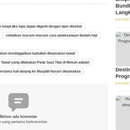
Bundl
Langk
S1 di
ADVER
 tetapi jika lupa dapat diganti dengan dam disebut
sebutkan macam-macam cara pelaksanaan ibadah haji
akan meninggalkan baitullah dinamakan tawaf
Tawaf yang dilakukan Pada Saat Tiba di Mekah adalah
Desti
pertama kali datang ke Masjidil Haram dinamakan
Progr
ADVER
Belum ada komentar
h yang pertama berkomentar.