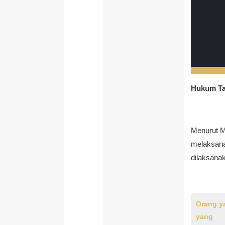
Hukum T
Menurut M
melaksanak
dilaksana
Orang y
yang