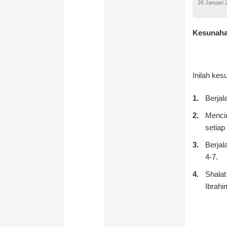
26 Januari 
Kesunaha
Inilah ke
Berjal
Menciu
setiap
Berjal
4-7.
Shalat
Ibrahi