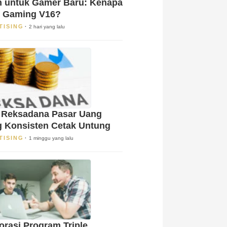
 untuk Gamer Baru: Kenapa
 Gaming V16?
TISING
2 hari yang lalu
 Reksadana Pasar Uang
g Konsisten Cetak Untung
TISING
1 minggu yang lalu
orasi Program Triple