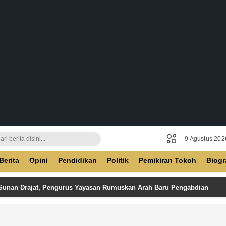
9 Agustus 202
ban
Berita
Opini
Pendidikan
Politik
Pemikiran Tokoh
Biogr
 Sunan Drajat, Pengurus Yayasan Rumuskan Arah Baru Pengabdian