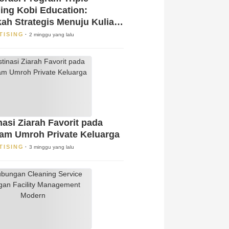
ing Kobi Education:
ah Strategis Menuju Kuliah
 Luar Negeri!
TISING
2 minggu yang lalu
nasi Ziarah Favorit pada
am Umroh Private Keluarga
TISING
3 minggu yang lalu