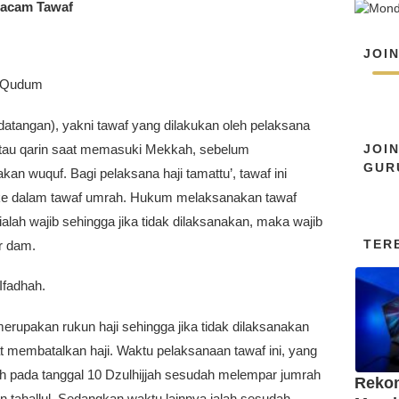
acam Tawaf
JOI
 Qudum
datangan), yakni tawaf yang dilakukan oleh pelaksana
JOI
d atau qarin saat memasuki Mekkah, sebelum
GUR
an wuquf. Bagi pelaksana haji tamattu’, tawaf ini
ke dalam tawaf umrah. Hukum melaksanakan tawaf
ialah wajib sehingga jika tidak dilaksanakan, maka wajib
TER
 dam.
Ifadhah.
merupakan rukun haji sehingga jika tidak dilaksanakan
t membatalkan haji. Waktu pelaksanaan tawaf ini, yang
ah pada tanggal 10 Dzulhijjah sesudah melempar jumrah
Reko
 tahallul. Sedangkan waktu lainnya ialah sesudah