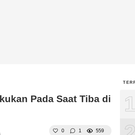
TER
kukan Pada Saat Tiba di
0
1
559
B