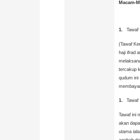
Macam-M
Tawaf
(Tawaf Ke
haji ifra
melaksanak
tercakup 
qudum ini 
membayar
Tawaf 
Tawaf ini 
akan dapa
utama ial
aqabah dan