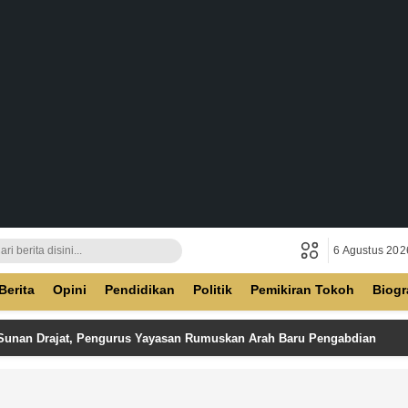
6 Agustus 202
ban
Berita
Opini
Pendidikan
Politik
Pemikiran Tokoh
Biogr
 Sunan Drajat, Pengurus Yayasan Rumuskan Arah Baru Pengabdian