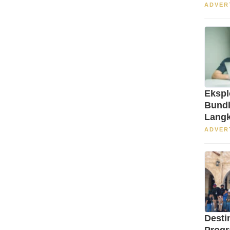
ADVER
Ekspl
Bundl
Langk
S1 di
ADVER
Desti
Progr