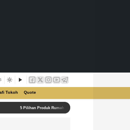
6
afi Tokoh
Quote
5 Pilihan Produk Rumah Tangga Terbaik di Unilever Store u