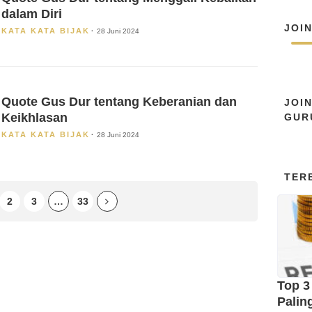
dalam Diri
JOI
KATA KATA BIJAK
28 Juni 2024
Quote Gus Dur tentang Keberanian dan
JOI
Keikhlasan
GUR
KATA KATA BIJAK
28 Juni 2024
TER
2
3
…
33
Top 3
Palin