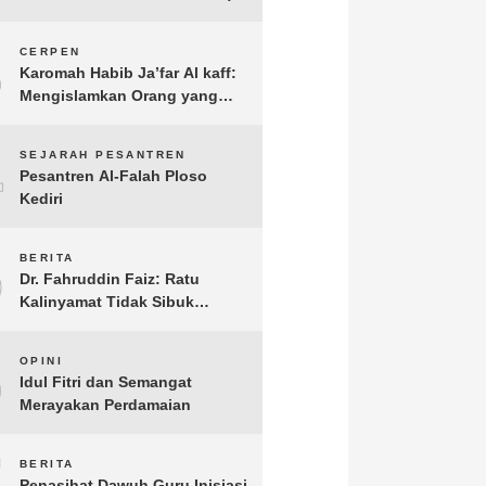
3
CERPEN
Karomah Habib Ja’far Al kaff:
Mengislamkan Orang yang
Sudah Meninggal
4
SEJARAH PESANTREN
Pesantren Al-Falah Ploso
Kediri
5
BERITA
Dr. Fahruddin Faiz: Ratu
Kalinyamat Tidak Sibuk
Kampanye Kanan Kiri, Tetapi
Fokus Membangun
6
OPINI
Perekonomian Rakyatnya
Idul Fitri dan Semangat
Merayakan Perdamaian
7
BERITA
Penasihat Dawuh Guru Inisiasi