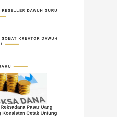
N RESELLER DAWUH GURU
N SOBAT KREATOR DAWUH
U
BARU
 Reksadana Pasar Uang
g Konsisten Cetak Untung