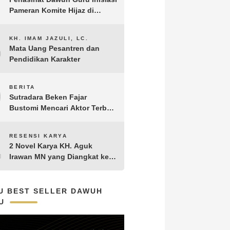
Pameran Komite Hijaz di
Puncak Acara Satu Abad NU
8
KH. IMAM JAZULI, LC.
Mata Uang Pesantren dan
Pendidikan Karakter
9
BERITA
Sutradara Beken Fajar
Bustomi Mencari Aktor Terbaik
untuk Film Penakluk Badai,
adaptasi dari Novel Biografi
10
RESENSI KARYA
KH. Hasyim Asy’ari karya KH.
2 Novel Karya KH. Aguk
Aguk Irawan MN
Irawan MN yang Diangkat ke
Layar Lebar
U BEST SELLER DAWUH
U