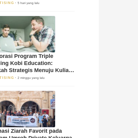
TISING
5 hari yang lalu
orasi Program Triple
ing Kobi Education:
ah Strategis Menuju Kuliah
 Luar Negeri!
TISING
2 minggu yang lalu
nasi Ziarah Favorit pada
am Umroh Private Keluarga