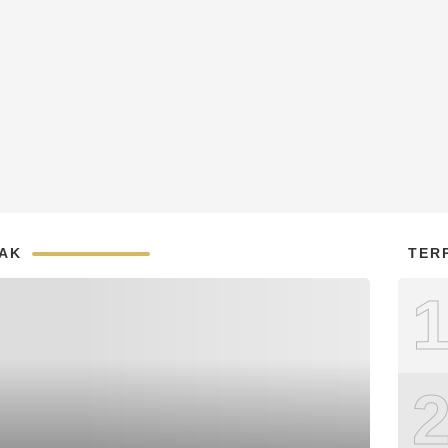
JAK
TER