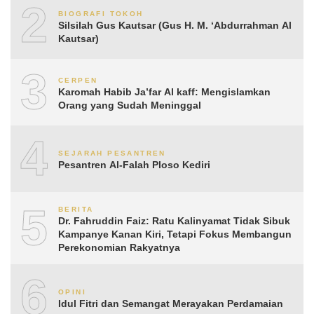
2
BIOGRAFI TOKOH
Silsilah Gus Kautsar (Gus H. M. ‘Abdurrahman Al
Kautsar)
3
CERPEN
Karomah Habib Ja’far Al kaff: Mengislamkan
Orang yang Sudah Meninggal
4
SEJARAH PESANTREN
Pesantren Al-Falah Ploso Kediri
5
BERITA
Dr. Fahruddin Faiz: Ratu Kalinyamat Tidak Sibuk
Kampanye Kanan Kiri, Tetapi Fokus Membangun
Perekonomian Rakyatnya
6
OPINI
Idul Fitri dan Semangat Merayakan Perdamaian