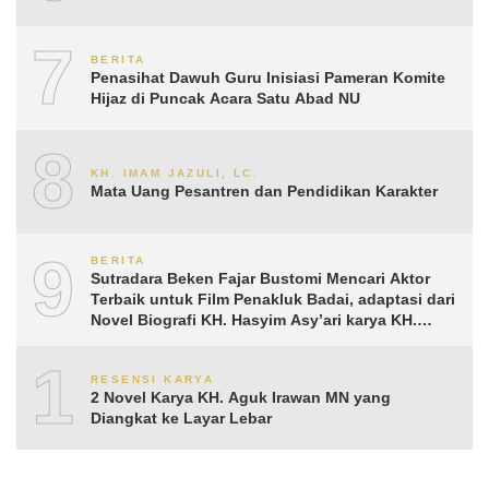
7
BERITA
Penasihat Dawuh Guru Inisiasi Pameran Komite
Hijaz di Puncak Acara Satu Abad NU
8
KH. IMAM JAZULI, LC.
Mata Uang Pesantren dan Pendidikan Karakter
9
BERITA
Sutradara Beken Fajar Bustomi Mencari Aktor
Terbaik untuk Film Penakluk Badai, adaptasi dari
Novel Biografi KH. Hasyim Asy’ari karya KH.
Aguk Irawan MN
10
RESENSI KARYA
2 Novel Karya KH. Aguk Irawan MN yang
Diangkat ke Layar Lebar