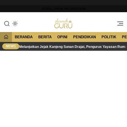
Lewati
ke
SCROLL UNTUK MELANJUTKAN
konten
Merawat Tradisi, Membangun
Dawuh Guru
Peradaban
BERANDA
BERITA
OPINI
PENDIDIKAN
POLITIK
PE
NEWS
Melanjutkan Jejak Kanjeng Sunan Drajat, Pengurus Yayasan Rum