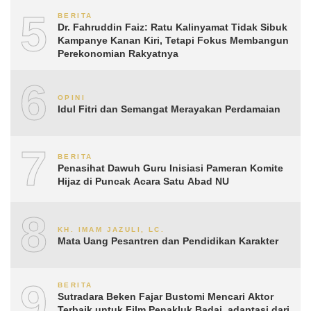
5
BERITA
Dr. Fahruddin Faiz: Ratu Kalinyamat Tidak Sibuk
Kampanye Kanan Kiri, Tetapi Fokus Membangun
Perekonomian Rakyatnya
6
OPINI
Idul Fitri dan Semangat Merayakan Perdamaian
7
BERITA
Penasihat Dawuh Guru Inisiasi Pameran Komite
Hijaz di Puncak Acara Satu Abad NU
8
KH. IMAM JAZULI, LC.
Mata Uang Pesantren dan Pendidikan Karakter
9
BERITA
Sutradara Beken Fajar Bustomi Mencari Aktor
Terbaik untuk Film Penakluk Badai, adaptasi dari