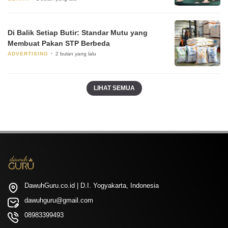
Di Balik Setiap Butir: Standar Mutu yang
Membuat Pakan STP Berbeda
ADVERTISING
2 bulan yang lalu
LIHAT SEMUA
DawuhGuru.co.id | D.I. Yogyakarta, Indonesia
dawuhguru@gmail.com
08983399493