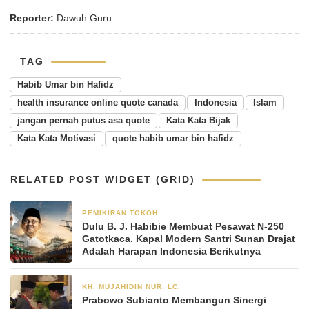
Reporter:
Dawuh Guru
TAG
Habib Umar bin Hafidz
health insurance online quote canada
Indonesia
Islam
jangan pernah putus asa quote
Kata Kata Bijak
Kata Kata Motivasi
quote habib umar bin hafidz
RELATED POST WIDGET (GRID)
PEMIKIRAN TOKOH
2 bulan yang lalu
Dulu B. J. Habibie Membuat Pesawat N-250
Gatotkaca. Kapal Modern Santri Sunan Drajat
Adalah Harapan Indonesia Berikutnya
KH. MUJAHIDIN NUR, LC.
23 November 2025
Prabowo Subianto Membangun Sinergi