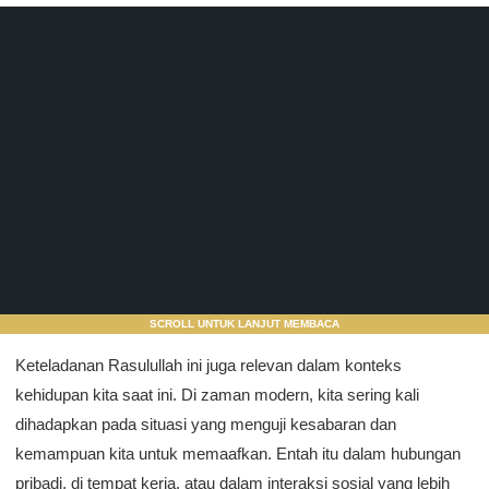
SCROLL UNTUK LANJUT MEMBACA
Keteladanan Rasulullah ini juga relevan dalam konteks
kehidupan kita saat ini. Di zaman modern, kita sering kali
dihadapkan pada situasi yang menguji kesabaran dan
kemampuan kita untuk memaafkan. Entah itu dalam hubungan
pribadi, di tempat kerja, atau dalam interaksi sosial yang lebih