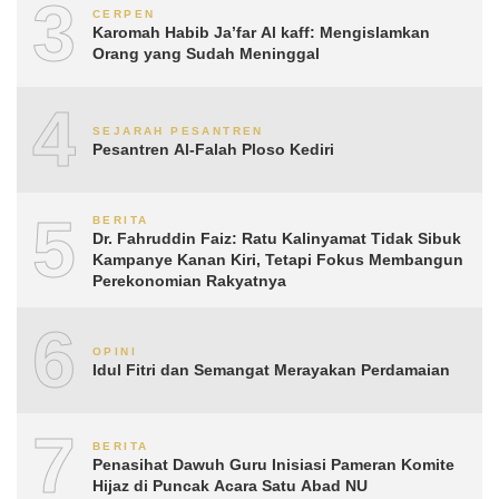
3
CERPEN
Karomah Habib Ja’far Al kaff: Mengislamkan
Orang yang Sudah Meninggal
4
SEJARAH PESANTREN
Pesantren Al-Falah Ploso Kediri
5
BERITA
Dr. Fahruddin Faiz: Ratu Kalinyamat Tidak Sibuk
Kampanye Kanan Kiri, Tetapi Fokus Membangun
Perekonomian Rakyatnya
6
OPINI
Idul Fitri dan Semangat Merayakan Perdamaian
7
BERITA
Penasihat Dawuh Guru Inisiasi Pameran Komite
Hijaz di Puncak Acara Satu Abad NU