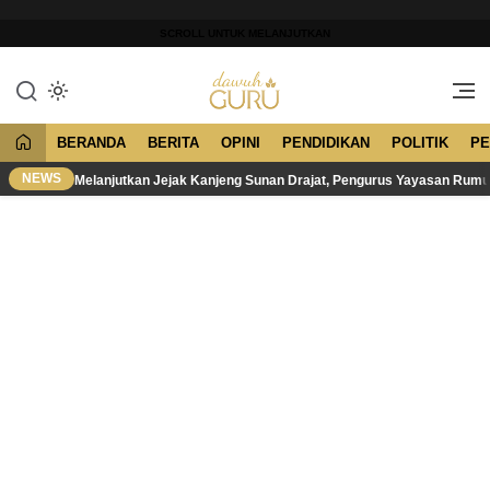
Lewati
ke
SCROLL UNTUK MELANJUTKAN
konten
Merawat Tradisi, Membangun
Dawuh Guru
Peradaban
BERANDA
BERITA
OPINI
PENDIDIKAN
POLITIK
PE
NEWS
Melanjutkan Jejak Kanjeng Sunan Drajat, Pengurus Yayasan Rum