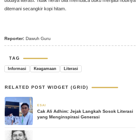
budaya literasi. Tidak heran bila membaca buku menjadi hobinya
ditemani secangkir kopi hitam.
Reporter:
Dawuh Guru
TAG
Informasi
Keagamaan
Literasi
RELATED POST WIDGET (GRID)
ESAI
2 Desember 2025
Cak Ali Adhim: Jejak Langkah Sosok Literasi
yang Menginspirasi Generasi