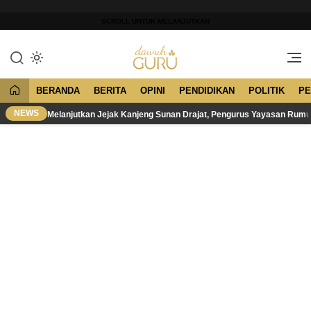
Lewati
ke
SCROLL UNTUK MELANJUTKAN
konten
Merawat Tradisi, Membangun
Dawuh Guru
Peradaban
BERANDA
BERITA
OPINI
PENDIDIKAN
POLITIK
PE
NEWS
Melanjutkan Jejak Kanjeng Sunan Drajat, Pengurus Yayasan Rum