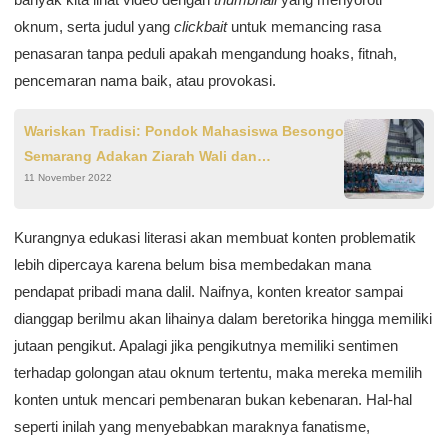
oknum, serta judul yang
clickbait
untuk memancing rasa
penasaran tanpa peduli apakah mengandung hoaks, fitnah,
pencemaran nama baik, atau provokasi.
Wariskan Tradisi: Pondok Mahasiswa Besongo
Semarang Adakan Ziarah Wali dan
11 November 2022
Ittisholussanad di Pesantren Salafiyah
Situbondo
Kurangnya edukasi literasi akan membuat konten problematik
lebih dipercaya karena belum bisa membedakan mana
pendapat pribadi mana dalil. Naifnya, konten kreator sampai
dianggap berilmu akan lihainya dalam beretorika hingga memiliki
jutaan pengikut. Apalagi jika pengikutnya memiliki sentimen
terhadap golongan atau oknum tertentu, maka mereka memilih
konten untuk mencari pembenaran bukan kebenaran. Hal-hal
seperti inilah yang menyebabkan maraknya fanatisme,