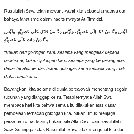
Rasulullah Saw. telah mewanti-wanti kita sebagai umatnya dari
bahaya fanatisme dalam hadits riwayat At-Tirmidzi.
ﻟَﻴْﺲَ ﻣِﻨَّﺎ ﻣَﻦْ ﺩَﻋَﺎ ﺇﻟَﻰ ﻋَﺼَﺒِﻴَّﺔٍ، ﻭَﻟَﻴْﺲَ ﻣِﻨَّﺎ ﻣَﻦْ ﻗَﺎﺗَﻞَ ﻋَﻠَﻰ ﻋَﺼَﺒِﻴَّﺔٍ، ﻭَﻟَﻴْﺲَ
ﻣِﻨَّﺎ ﻣَﻦْ ﻣَﺎﺕَ ﻋَﻠَﻰ ﻋَﺼَﺒِﻴَّﺔٍ
“Bukan dari golongan kami sesiapa yang mengajak kepada
fanatisme, bukan golongan kami sesiapa yang berperang atas
dasar fanatisme, dan bukan golongan kami sesiapa yang mati
diatas fanatisme.”
Bayangkan, kita selama di dunia berdakwah menentang segala
tuduhan yang dianggap keliru. Tetapi ternyata Allah Swt.
membaca hati kita bahwa semua itu dilakukan atas dasar
pembelaan terhadap golongan kita, bukan untuk menjaga
persatuan umat Islam, bukan pula Allah Swt. dan Rasulullah
Saw. Sehingga kelak Rasulullah Saw. tidak mengenal kita dan