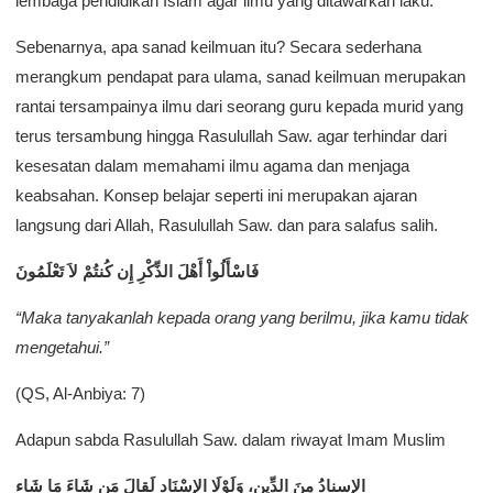
lembaga pendidikan Islam agar ilmu yang ditawarkan laku.
Sebenarnya, apa sanad keilmuan itu? Secara sederhana
merangkum pendapat para ulama, sanad keilmuan merupakan
rantai tersampainya ilmu dari seorang guru kepada murid yang
terus tersambung hingga Rasulullah Saw. agar terhindar dari
kesesatan dalam memahami ilmu agama dan menjaga
keabsahan. Konsep belajar seperti ini merupakan ajaran
langsung dari Allah, Rasulullah Saw. dan para salafus salih.
فَاسْأَلُواْ أَهْلَ الذِّكْرِ إِن كُنتُمْ لاَ تَعْلَمُونَ
“Maka tanyakanlah kepada orang yang berilmu, jika kamu tidak
mengetahui.”
(QS, Al-Anbiya: 7)
Adapun sabda Rasulullah Saw. dalam riwayat Imam Muslim
الإسنادُ مِنَ الدِّينِ، وَلَوْلَا الإسْنَاد لَقالَ مَن شَاءَ مَا شَاء