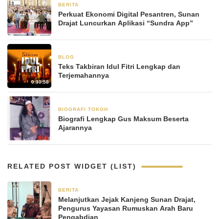
BERITA
31 Oktober 2025
Perkuat Ekonomi Digital Pesantren, Sunan
Drajat Luncurkan Aplikasi “Sundra App”
BLOG
14 Maret 2025
▶
Teks Takbiran Idul Fitri Lengkap dan
Terjemahannya
0:30:58
BIOGRAFI TOKOH
21 Agustus 2024
Biografi Lengkap Gus Maksum Beserta
Ajarannya
RELATED POST WIDGET (LIST)
BERITA
1 bulan yang lalu
Melanjutkan Jejak Kanjeng Sunan Drajat,
Pengurus Yayasan Rumuskan Arah Baru
Pengabdian