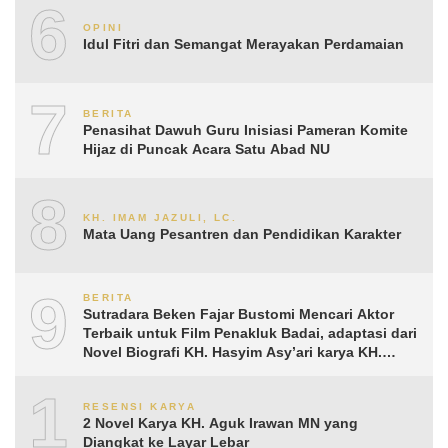
6
OPINI
Idul Fitri dan Semangat Merayakan Perdamaian
7
BERITA
Penasihat Dawuh Guru Inisiasi Pameran Komite
Hijaz di Puncak Acara Satu Abad NU
8
KH. IMAM JAZULI, LC.
Mata Uang Pesantren dan Pendidikan Karakter
9
BERITA
Sutradara Beken Fajar Bustomi Mencari Aktor
Terbaik untuk Film Penakluk Badai, adaptasi dari
Novel Biografi KH. Hasyim Asy’ari karya KH.
Aguk Irawan MN
10
RESENSI KARYA
2 Novel Karya KH. Aguk Irawan MN yang
Diangkat ke Layar Lebar