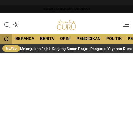
Lewati
ke
SCROLL UNTUK MELANJUTKAN
konten
Merawat Tradisi, Membangun
Dawuh Guru
Peradaban
BERANDA
BERITA
OPINI
PENDIDIKAN
POLITIK
PE
NEWS
Melanjutkan Jejak Kanjeng Sunan Drajat, Pengurus Yayasan Rum