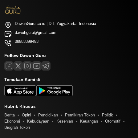
DawuhGuru.co.id | D.I. Yogyakarta, Indonesia
dawuhguru@gmail.com
08983399493
Follow Dawuh Guru
Temukan Kami di
Rubrik Khusus
Berita
Opini
Pendidikan
Pemikiran Tokoh
Politik
Ekonomi
Kebudayaan
Kesenian
Keuangan
Otomotif
Biografi Tokoh