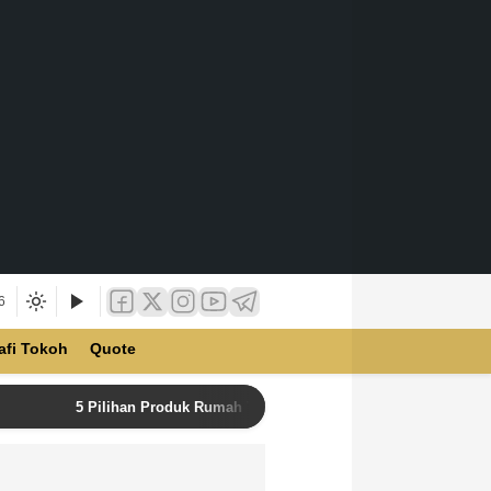
6
afi Tokoh
Quote
5 Pilihan Produk Rumah Tangga Terbaik di Unilever Store u