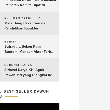
Pameran Komite Hijaz di
Puncak Acara Satu Abad NU
8
KH. IMAM JAZULI, LC.
Mata Uang Pesantren dan
Pendidikan Karakter
9
BERITA
Sutradara Beken Fajar
Bustomi Mencari Aktor Terbaik
untuk Film Penakluk Badai,
adaptasi dari Novel Biografi
10
RESENSI KARYA
KH. Hasyim Asy’ari karya KH.
2 Novel Karya KH. Aguk
Aguk Irawan MN
Irawan MN yang Diangkat ke
Layar Lebar
U BEST SELLER DAWUH
U