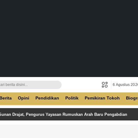
6 Agustus 202
ban
Berita
Opini
Pendidikan
Politik
Pemikiran Tokoh
Biogr
 Sunan Drajat, Pengurus Yayasan Rumuskan Arah Baru Pengabdian