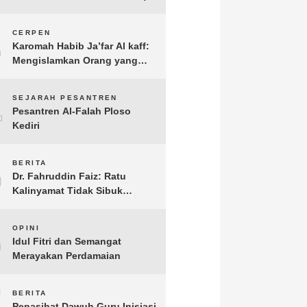
3
CERPEN
Karomah Habib Ja’far Al kaff:
Mengislamkan Orang yang
Sudah Meninggal
4
SEJARAH PESANTREN
Pesantren Al-Falah Ploso
Kediri
5
BERITA
Dr. Fahruddin Faiz: Ratu
Kalinyamat Tidak Sibuk
Kampanye Kanan Kiri, Tetapi
Fokus Membangun
6
OPINI
Perekonomian Rakyatnya
Idul Fitri dan Semangat
Merayakan Perdamaian
7
BERITA
Penasihat Dawuh Guru Inisiasi