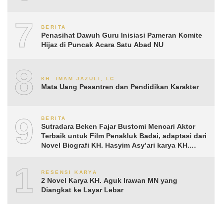
7
BERITA
Penasihat Dawuh Guru Inisiasi Pameran Komite
Hijaz di Puncak Acara Satu Abad NU
8
KH. IMAM JAZULI, LC.
Mata Uang Pesantren dan Pendidikan Karakter
9
BERITA
Sutradara Beken Fajar Bustomi Mencari Aktor
Terbaik untuk Film Penakluk Badai, adaptasi dari
Novel Biografi KH. Hasyim Asy’ari karya KH.
Aguk Irawan MN
10
RESENSI KARYA
2 Novel Karya KH. Aguk Irawan MN yang
Diangkat ke Layar Lebar