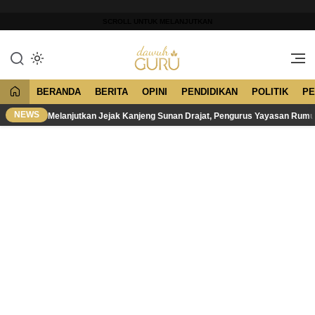
Lewati
ke
SCROLL UNTUK MELANJUTKAN
konten
Merawat Tradisi, Membangun
Dawuh Guru
Peradaban
BERANDA
BERITA
OPINI
PENDIDIKAN
POLITIK
PE
NEWS
Melanjutkan Jejak Kanjeng Sunan Drajat, Pengurus Yayasan Rum