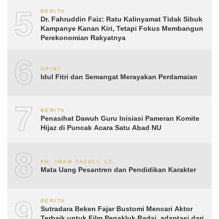
5
BERITA
Dr. Fahruddin Faiz: Ratu Kalinyamat Tidak Sibuk
Kampanye Kanan Kiri, Tetapi Fokus Membangun
Perekonomian Rakyatnya
6
OPINI
Idul Fitri dan Semangat Merayakan Perdamaian
7
BERITA
Penasihat Dawuh Guru Inisiasi Pameran Komite
Hijaz di Puncak Acara Satu Abad NU
8
KH. IMAM JAZULI, LC.
Mata Uang Pesantren dan Pendidikan Karakter
9
BERITA
Sutradara Beken Fajar Bustomi Mencari Aktor
Terbaik untuk Film Penakluk Badai, adaptasi dari