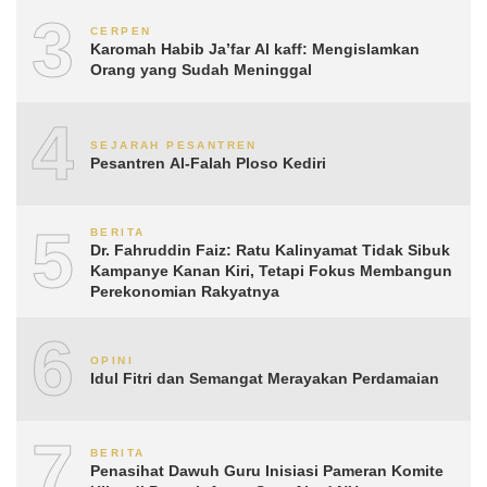
3
CERPEN
Karomah Habib Ja’far Al kaff: Mengislamkan
Orang yang Sudah Meninggal
4
SEJARAH PESANTREN
Pesantren Al-Falah Ploso Kediri
5
BERITA
Dr. Fahruddin Faiz: Ratu Kalinyamat Tidak Sibuk
Kampanye Kanan Kiri, Tetapi Fokus Membangun
Perekonomian Rakyatnya
6
OPINI
Idul Fitri dan Semangat Merayakan Perdamaian
7
BERITA
Penasihat Dawuh Guru Inisiasi Pameran Komite