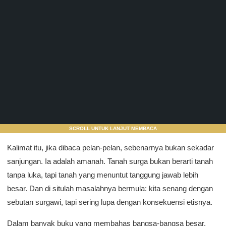
SCROLL UNTUK LANJUT MEMBACA
Kalimat itu, jika dibaca pelan-pelan, sebenarnya bukan sekadar
sanjungan. Ia adalah amanah. Tanah surga bukan berarti tanah
tanpa luka, tapi tanah yang menuntut tanggung jawab lebih
besar. Dan di situlah masalahnya bermula: kita senang dengan
sebutan surgawi, tapi sering lupa dengan konsekuensi etisnya.
Dalam banyak buku yang membahas bangsa-bangsa besar,