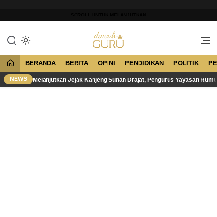
Lewati
ke
SCROLL UNTUK MELANJUTKAN
konten
Merawat Tradisi, Membangun
Dawuh Guru
Peradaban
BERANDA
BERITA
OPINI
PENDIDIKAN
POLITIK
PE
NEWS
Melanjutkan Jejak Kanjeng Sunan Drajat, Pengurus Yayasan Rum