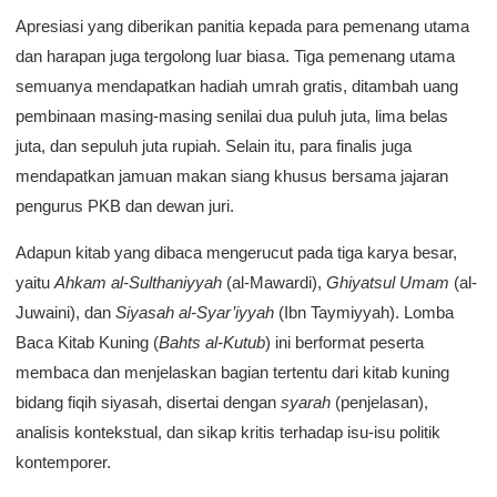
Apresiasi yang diberikan panitia kepada para pemenang utama
dan harapan juga tergolong luar biasa. Tiga pemenang utama
semuanya mendapatkan hadiah umrah gratis, ditambah uang
pembinaan masing-masing senilai dua puluh juta, lima belas
juta, dan sepuluh juta rupiah. Selain itu, para finalis juga
mendapatkan jamuan makan siang khusus bersama jajaran
pengurus PKB dan dewan juri.
Adapun kitab yang dibaca mengerucut pada tiga karya besar,
yaitu
Ahkam al-Sulthaniyyah
(al-Mawardi),
Ghiyatsul Umam
(al-
Juwaini), dan
Siyasah al-Syar’iyyah
(Ibn Taymiyyah). Lomba
Baca Kitab Kuning (
Bahts al-Kutub
) ini berformat peserta
membaca dan menjelaskan bagian tertentu dari kitab kuning
bidang fiqih siyasah, disertai dengan
syarah
(penjelasan),
analisis kontekstual, dan sikap kritis terhadap isu-isu politik
kontemporer.