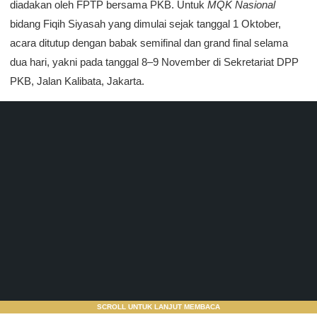
diadakan oleh FPTP bersama PKB. Untuk
MQK Nasional
bidang Fiqih Siyasah yang dimulai sejak tanggal 1 Oktober,
acara ditutup dengan babak semifinal dan grand final selama
dua hari, yakni pada tanggal 8–9 November di Sekretariat DPP
PKB, Jalan Kalibata, Jakarta.
SCROLL UNTUK LANJUT MEMBACA