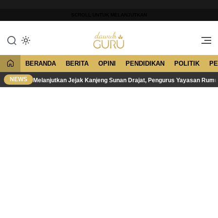
Lewati
ke
SCROLL UNTUK MELANJUTKAN
konten
Merawat Tradisi, Membangun
Dawuh Guru
Peradaban
BERANDA
BERITA
OPINI
PENDIDIKAN
POLITIK
PE
NEWS
Melanjutkan Jejak Kanjeng Sunan Drajat, Pengurus Yayasan Rum