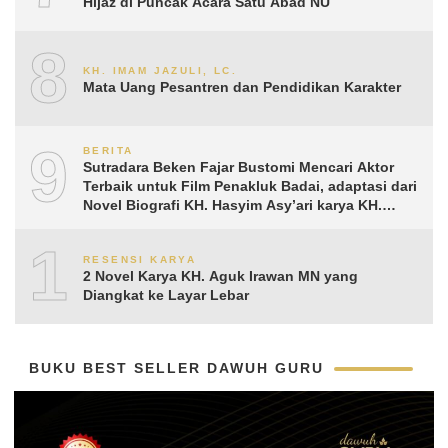
Hijaz di Puncak Acara Satu Abad NU
8
KH. IMAM JAZULI, LC.
Mata Uang Pesantren dan Pendidikan Karakter
9
BERITA
Sutradara Beken Fajar Bustomi Mencari Aktor
Terbaik untuk Film Penakluk Badai, adaptasi dari
Novel Biografi KH. Hasyim Asy’ari karya KH.
Aguk Irawan MN
10
RESENSI KARYA
2 Novel Karya KH. Aguk Irawan MN yang
Diangkat ke Layar Lebar
BUKU BEST SELLER DAWUH GURU