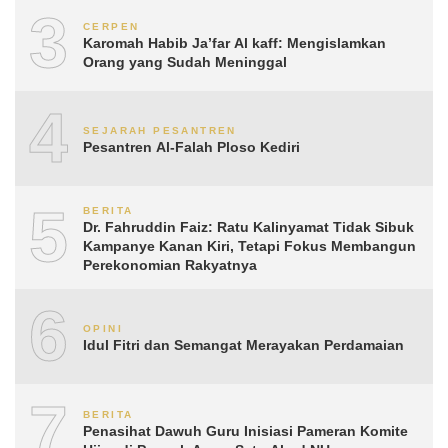
3
CERPEN
Karomah Habib Ja’far Al kaff: Mengislamkan
Orang yang Sudah Meninggal
4
SEJARAH PESANTREN
Pesantren Al-Falah Ploso Kediri
5
BERITA
Dr. Fahruddin Faiz: Ratu Kalinyamat Tidak Sibuk
Kampanye Kanan Kiri, Tetapi Fokus Membangun
Perekonomian Rakyatnya
6
OPINI
Idul Fitri dan Semangat Merayakan Perdamaian
7
BERITA
Penasihat Dawuh Guru Inisiasi Pameran Komite