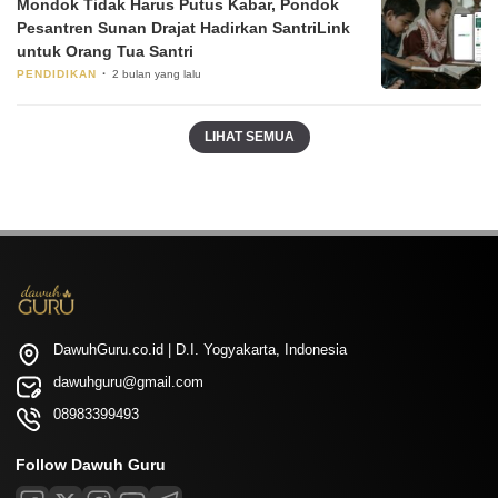
Mondok Tidak Harus Putus Kabar, Pondok
Pesantren Sunan Drajat Hadirkan SantriLink
untuk Orang Tua Santri
PENDIDIKAN
2 bulan yang lalu
LIHAT SEMUA
DawuhGuru.co.id | D.I. Yogyakarta, Indonesia
dawuhguru@gmail.com
08983399493
Follow Dawuh Guru