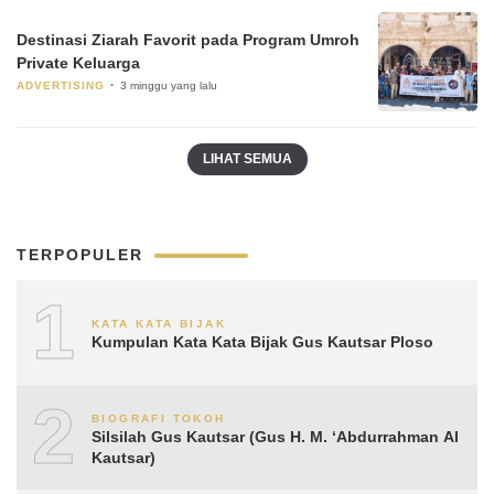
Destinasi Ziarah Favorit pada Program Umroh
Private Keluarga
ADVERTISING
3 minggu yang lalu
LIHAT SEMUA
TERPOPULER
1
KATA KATA BIJAK
Kumpulan Kata Kata Bijak Gus Kautsar Ploso
2
BIOGRAFI TOKOH
Silsilah Gus Kautsar (Gus H. M. ‘Abdurrahman Al
Kautsar)