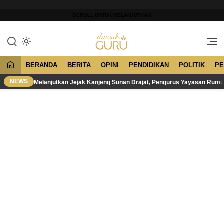
Lewati
ke
SCROLL UNTUK MELANJUTKAN
konten
Merawat Tradisi, Membangun
Dawuh Guru
Peradaban
BERANDA
BERITA
OPINI
PENDIDIKAN
POLITIK
PE
NEWS
Melanjutkan Jejak Kanjeng Sunan Drajat, Pengurus Yayasan Rum