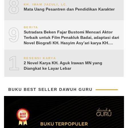
8
KH. IMAM JAZULI, LC.
Mata Uang Pesantren dan Pendidikan Karakter
9
BERITA
Sutradara Beken Fajar Bustomi Mencari Aktor
Terbaik untuk Film Penakluk Badai, adaptasi dari
Novel Biografi KH. Hasyim Asy’ari karya KH.
Aguk Irawan MN
10
RESENSI KARYA
2 Novel Karya KH. Aguk Irawan MN yang
Diangkat ke Layar Lebar
BUKU BEST SELLER DAWUH GURU