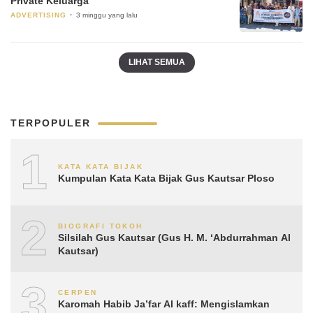
Private Keluarga
ADVERTISING
3 minggu yang lalu
LIHAT SEMUA
TERPOPULER
1
KATA KATA BIJAK
Kumpulan Kata Kata Bijak Gus Kautsar Ploso
2
BIOGRAFI TOKOH
Silsilah Gus Kautsar (Gus H. M. ‘Abdurrahman Al
Kautsar)
3
CERPEN
Karomah Habib Ja’far Al kaff: Mengislamkan