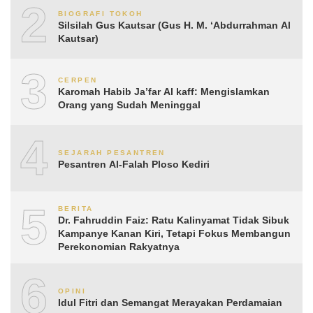
2
BIOGRAFI TOKOH
Silsilah Gus Kautsar (Gus H. M. ‘Abdurrahman Al
Kautsar)
3
CERPEN
Karomah Habib Ja’far Al kaff: Mengislamkan
Orang yang Sudah Meninggal
4
SEJARAH PESANTREN
Pesantren Al-Falah Ploso Kediri
5
BERITA
Dr. Fahruddin Faiz: Ratu Kalinyamat Tidak Sibuk
Kampanye Kanan Kiri, Tetapi Fokus Membangun
Perekonomian Rakyatnya
6
OPINI
Idul Fitri dan Semangat Merayakan Perdamaian