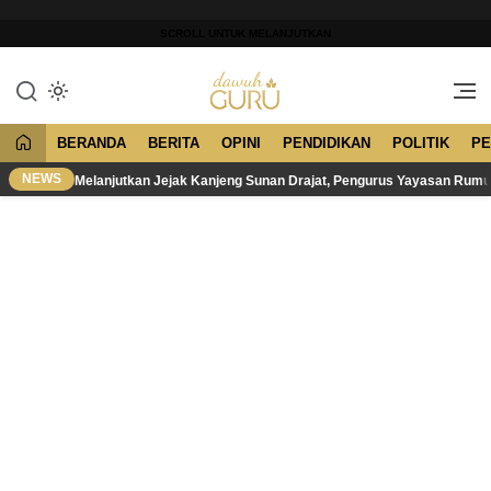
Lewati
ke
SCROLL UNTUK MELANJUTKAN
konten
Merawat Tradisi, Membangun
Dawuh Guru
Peradaban
BERANDA
BERITA
OPINI
PENDIDIKAN
POLITIK
PE
NEWS
Melanjutkan Jejak Kanjeng Sunan Drajat, Pengurus Yayasan Rum