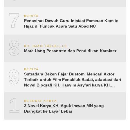
7
BERITA
Penasihat Dawuh Guru Inisiasi Pameran Komite
Hijaz di Puncak Acara Satu Abad NU
8
KH. IMAM JAZULI, LC.
Mata Uang Pesantren dan Pendidikan Karakter
9
BERITA
Sutradara Beken Fajar Bustomi Mencari Aktor
Terbaik untuk Film Penakluk Badai, adaptasi dari
Novel Biografi KH. Hasyim Asy’ari karya KH.
Aguk Irawan MN
10
RESENSI KARYA
2 Novel Karya KH. Aguk Irawan MN yang
Diangkat ke Layar Lebar