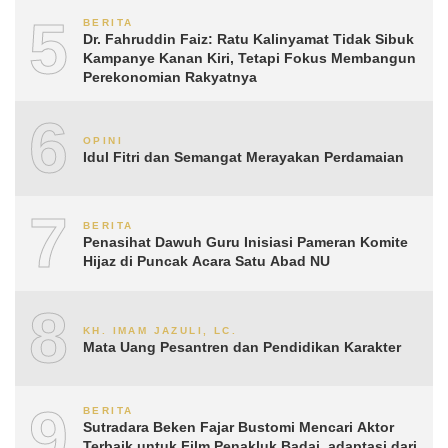
5
BERITA
Dr. Fahruddin Faiz: Ratu Kalinyamat Tidak Sibuk
Kampanye Kanan Kiri, Tetapi Fokus Membangun
Perekonomian Rakyatnya
6
OPINI
Idul Fitri dan Semangat Merayakan Perdamaian
7
BERITA
Penasihat Dawuh Guru Inisiasi Pameran Komite
Hijaz di Puncak Acara Satu Abad NU
8
KH. IMAM JAZULI, LC.
Mata Uang Pesantren dan Pendidikan Karakter
9
BERITA
Sutradara Beken Fajar Bustomi Mencari Aktor
Terbaik untuk Film Penakluk Badai, adaptasi dari