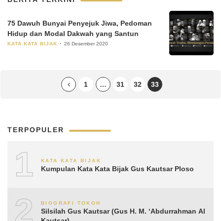
75 Dawuh Bunyai Penyejuk Jiwa, Pedoman
Hidup dan Modal Dakwah yang Santun
KATA KATA BIJAK
26 Desember 2020
1
…
31
32
33
TERPOPULER
1
KATA KATA BIJAK
Kumpulan Kata Kata Bijak Gus Kautsar Ploso
2
BIOGRAFI TOKOH
Silsilah Gus Kautsar (Gus H. M. ‘Abdurrahman Al
Kautsar)