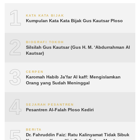
1
KATA KATA BIJAK
Kumpulan Kata Kata Bijak Gus Kautsar Ploso
2
BIOGRAFI TOKOH
Silsilah Gus Kautsar (Gus H. M. ‘Abdurrahman Al
Kautsar)
3
CERPEN
Karomah Habib Ja’far Al kaff: Mengislamkan
Orang yang Sudah Meninggal
4
SEJARAH PESANTREN
Pesantren Al-Falah Ploso Kediri
5
BERITA
Dr. Fahruddin Faiz: Ratu Kalinyamat Tidak Sibuk