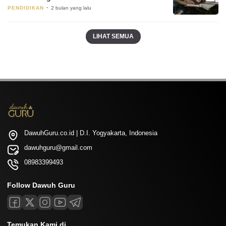
PENDIDIKAN
2 bulan yang lalu
LIHAT SEMUA
DawuhGuru.co.id | D.I. Yogyakarta, Indonesia
dawuhguru@gmail.com
08983399493
Follow Dawuh Guru
Temukan Kami di