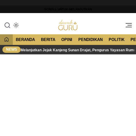
Lewati
ke
SCROLL UNTUK MELANJUTKAN
konten
Merawat Tradisi, Membangun
Dawuh Guru
Peradaban
BERANDA
BERITA
OPINI
PENDIDIKAN
POLITIK
PE
NEWS
Melanjutkan Jejak Kanjeng Sunan Drajat, Pengurus Yayasan Rum