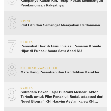
Kampanye Kanan Kiri, Tetapi Fokus Membangun
Perekonomian Rakyatnya
6
OPINI
Idul Fitri dan Semangat Merayakan Perdamaian
7
BERITA
Penasihat Dawuh Guru Inisiasi Pameran Komite
Hijaz di Puncak Acara Satu Abad NU
8
KH. IMAM JAZULI, LC.
Mata Uang Pesantren dan Pendidikan Karakter
9
BERITA
Sutradara Beken Fajar Bustomi Mencari Aktor
Terbaik untuk Film Penakluk Badai, adaptasi dari
Novel Biografi KH. Hasyim Asy’ari karya KH.
Aguk Irawan MN