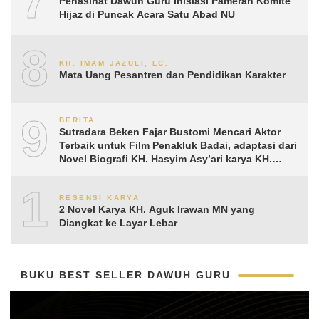
7
Penasihat Dawuh Guru Inisiasi Pameran Komite
Hijaz di Puncak Acara Satu Abad NU
8
KH. IMAM JAZULI, LC.
Mata Uang Pesantren dan Pendidikan Karakter
9
BERITA
Sutradara Beken Fajar Bustomi Mencari Aktor
Terbaik untuk Film Penakluk Badai, adaptasi dari
Novel Biografi KH. Hasyim Asy’ari karya KH.
Aguk Irawan MN
10
RESENSI KARYA
2 Novel Karya KH. Aguk Irawan MN yang
Diangkat ke Layar Lebar
BUKU BEST SELLER DAWUH GURU