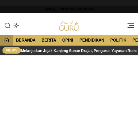
Lewati
ke
SCROLL UNTUK MELANJUTKAN
konten
Merawat Tradisi, Membangun
Dawuh Guru
Peradaban
BERANDA
BERITA
OPINI
PENDIDIKAN
POLITIK
PE
NEWS
Melanjutkan Jejak Kanjeng Sunan Drajat, Pengurus Yayasan Rum