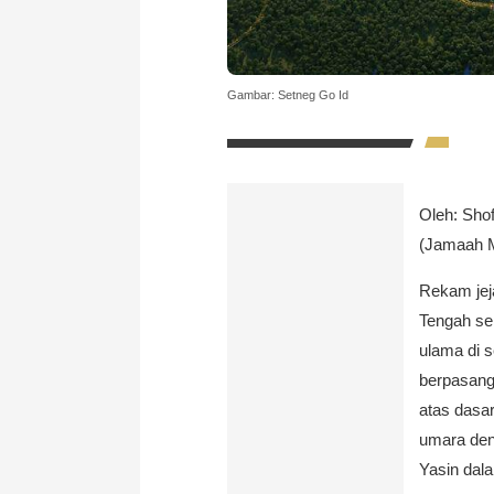
Gambar: Setneg Go Id
Oleh: Sho
(Jamaah M
Rekam jej
Tengah sel
ulama di 
berpasang
atas dasa
umara den
Yasin da