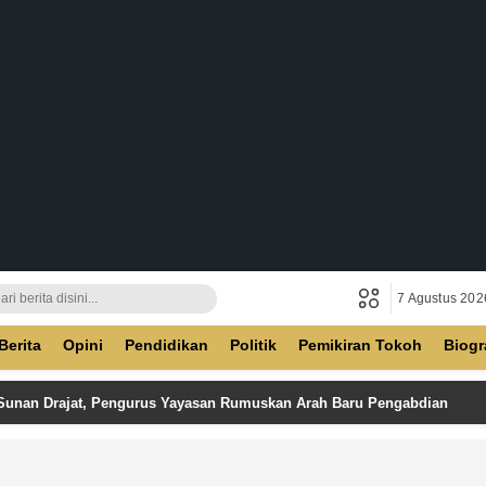
7 Agustus 202
ban
Berita
Opini
Pendidikan
Politik
Pemikiran Tokoh
Biogr
 Sunan Drajat, Pengurus Yayasan Rumuskan Arah Baru Pengabdian