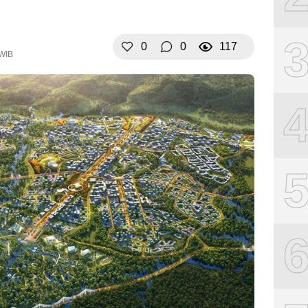
0
0
117
 WIB