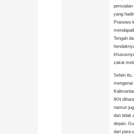
persoalan
yang hadi
Pranowo ke
mendapatk
Tengah da
hendaknya 
khususnya
zakat mel
Selain itu
mengenai 
Kalimanta
IKN dihara
namun jug
dan tidak
depan. Gu
dari para