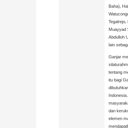
Baha), Ha
Watucongo
Tegalrejo
Muayyad S
Abdulloh 
lain sebag
Ganjar me
silaturahm
tentang m
itu bagi G
dibutuhka
Indonesia
masyaraka
dan keruku
elemen ma
mendapatk