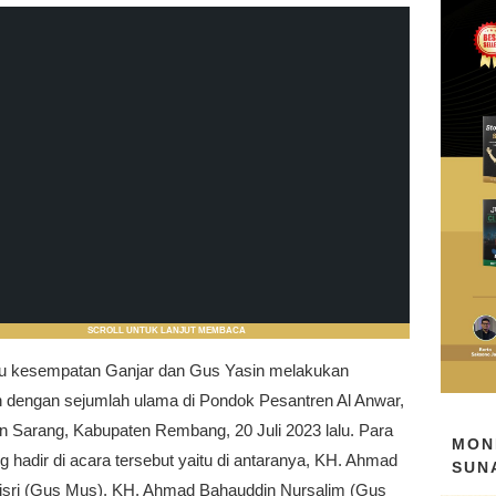
SCROLL UNTUK LANJUT MEMBACA
u kesempatan Ganjar dan Gus Yasin melakukan
 dengan sejumlah ulama di Pondok Pesantren Al Anwar,
 Sarang, Kabupaten Rembang, 20 Juli 2023 lalu. Para
MON
 hadir di acara tersebut yaitu di antaranya, KH. Ahmad
SUN
isri (Gus Mus), KH. Ahmad Bahauddin Nursalim (Gus