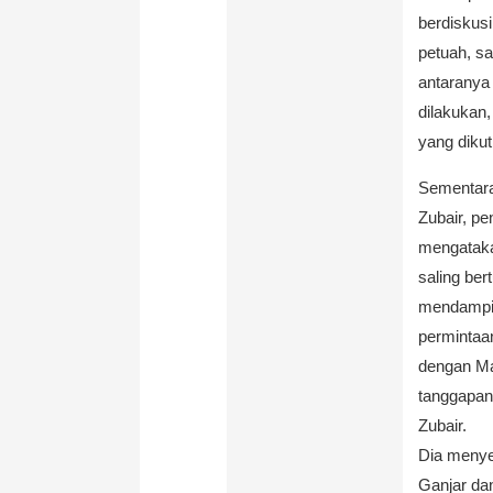
berdiskus
petuah, s
antaranya
dilakukan
yang diku
Sementara
Zubair, p
mengataka
saling ber
mendampin
permintaa
dengan Ma
tanggapan
Zubair.
Dia menye
Ganjar dan