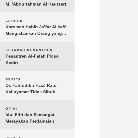
M. ‘Abdurrahman Al Kautsar)
3
CERPEN
Karomah Habib Ja’far Al kaff:
Mengislamkan Orang yang
Sudah Meninggal
4
SEJARAH PESANTREN
Pesantren Al-Falah Ploso
Kediri
5
BERITA
Dr. Fahruddin Faiz: Ratu
Kalinyamat Tidak Sibuk
Kampanye Kanan Kiri, Tetapi
Fokus Membangun
6
OPINI
Perekonomian Rakyatnya
Idul Fitri dan Semangat
Merayakan Perdamaian
BERITA