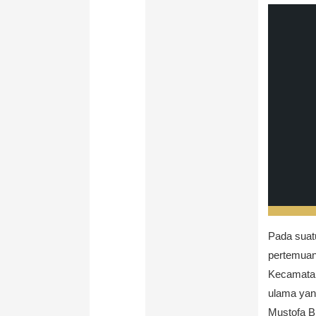
Pada suat
pertemuan
Kecamatan
ulama yang
Mustofa B