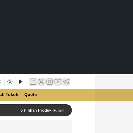
6
afi Tokoh
Quote
5 Pilihan Produk Rumah Tangga Terbaik di Unilever Store u