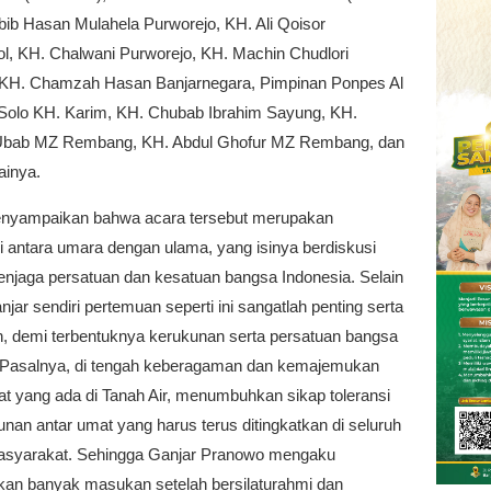
bib Hasan Mulahela Purworejo, KH. Ali Qoisor
l, KH. Chalwani Purworejo, KH. Machin Chudlori
, KH. Chamzah Hasan Banjarnegara, Pimpinan Ponpes Al
olo KH. Karim, KH. Chubab Ibrahim Sayung, KH.
Ubab MZ Rembang, KH. Abdul Ghofur MZ Rembang, dan
ainya.
nyampaikan bahwa acara tersebut merupakan
i antara umara dengan ulama, yang isinya berdiskusi
enjaga persatuan dan kesatuan bangsa Indonesia. Selain
anjar sendiri pertemuan seperti ini sangatlah penting serta
n, demi terbentuknya kerukunan serta persatuan bangsa
.Pasalnya, di tengah keberagaman dan kemajemukan
t yang ada di Tanah Air, menumbuhkan sikap toleransi
nan antar umat yang harus terus ditingkatkan di seluruh
syarakat. Sehingga Ganjar Pranowo mengaku
an banyak masukan setelah bersilaturahmi dan