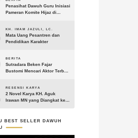
7
Penasihat Dawuh Guru Inisiasi
Pameran Komite Hijaz di
Puncak Acara Satu Abad NU
8
KH. IMAM JAZULI, LC.
Mata Uang Pesantren dan
Pendidikan Karakter
9
BERITA
Sutradara Beken Fajar
Bustomi Mencari Aktor Terbaik
untuk Film Penakluk Badai,
adaptasi dari Novel Biografi
10
RESENSI KARYA
KH. Hasyim Asy’ari karya KH.
2 Novel Karya KH. Aguk
Aguk Irawan MN
Irawan MN yang Diangkat ke
Layar Lebar
U BEST SELLER DAWUH
U