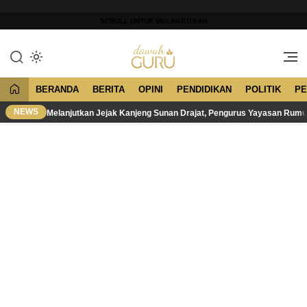
Lewati
ke
SCROLL UNTUK MELANJUTKAN
konten
Merawat Tradisi, Membangun
Dawuh Guru
Peradaban
BERANDA
BERITA
OPINI
PENDIDIKAN
POLITIK
PE
NEWS
Melanjutkan Jejak Kanjeng Sunan Drajat, Pengurus Yayasan Rum