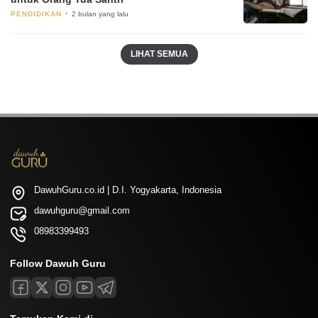
PENDIDIKAN
2 bulan yang lalu
LIHAT SEMUA
DawuhGuru.co.id | D.I. Yogyakarta, Indonesia
dawuhguru@gmail.com
08983399493
Follow Dawuh Guru