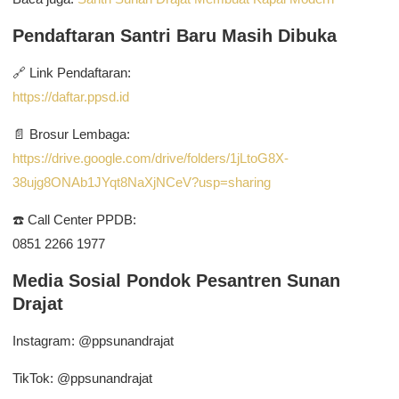
Pendaftaran Santri Baru Masih Dibuka
🔗 Link Pendaftaran:
https://daftar.ppsd.id
📄 Brosur Lembaga:
https://drive.google.com/drive/folders/1jLtoG8X-
38ujg8ONAb1JYqt8NaXjNCeV?usp=sharing
☎️ Call Center PPDB:
0851 2266 1977
Media Sosial Pondok Pesantren Sunan
Drajat
Instagram: @ppsunandrajat
TikTok: @ppsunandrajat