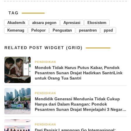
TAG
Akademik
aksara pegon
Apresiasi
Ekosistem
Kemenag
Pelopor
Penguatan
pesantren
ppsd
RELATED POST WIDGET (GRID)
PENDIDIKAN
2 bulan yang lalu
Mondok Tidak Harus Putus Kabar, Pondok
Pesantren Sunan Drajat Hadirkan SantriLink
untuk Orang Tua Santri
PENDIDIKAN
2 bulan yang lalu
Mendidik Generasi Mendunia Tidak Cukup
Hanya dari Dalam Ruangan: Pondok
Pesantren Sunan Drajat Menjelajahi 3 Negara
dalam Rihlah Ilmiah Internasional
PENDIDIKAN
2 bulan yang lalu
Dari Pesisir Lamongan Go Internasional: