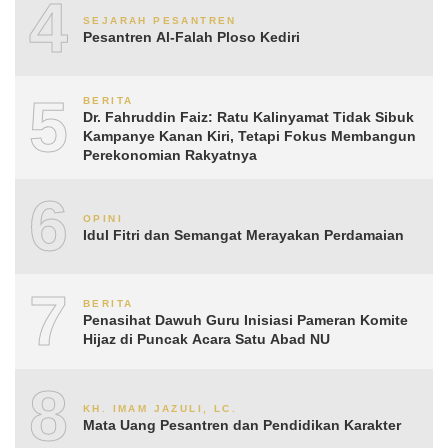
4
SEJARAH PESANTREN
Pesantren Al-Falah Ploso Kediri
5
BERITA
Dr. Fahruddin Faiz: Ratu Kalinyamat Tidak Sibuk
Kampanye Kanan Kiri, Tetapi Fokus Membangun
Perekonomian Rakyatnya
6
OPINI
Idul Fitri dan Semangat Merayakan Perdamaian
7
BERITA
Penasihat Dawuh Guru Inisiasi Pameran Komite
Hijaz di Puncak Acara Satu Abad NU
8
KH. IMAM JAZULI, LC.
Mata Uang Pesantren dan Pendidikan Karakter