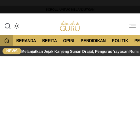
Lewati
ke
SCROLL UNTUK MELANJUTKAN
konten
Merawat Tradisi, Membangun
Dawuh Guru
Peradaban
BERANDA
BERITA
OPINI
PENDIDIKAN
POLITIK
PE
NEWS
Melanjutkan Jejak Kanjeng Sunan Drajat, Pengurus Yayasan Rum