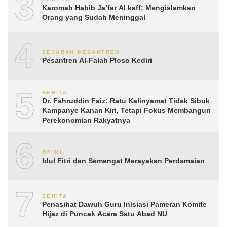
3
Karomah Habib Ja’far Al kaff: Mengislamkan
Orang yang Sudah Meninggal
4
SEJARAH PESANTREN
Pesantren Al-Falah Ploso Kediri
5
BERITA
Dr. Fahruddin Faiz: Ratu Kalinyamat Tidak Sibuk
Kampanye Kanan Kiri, Tetapi Fokus Membangun
Perekonomian Rakyatnya
6
OPINI
Idul Fitri dan Semangat Merayakan Perdamaian
7
BERITA
Penasihat Dawuh Guru Inisiasi Pameran Komite
Hijaz di Puncak Acara Satu Abad NU