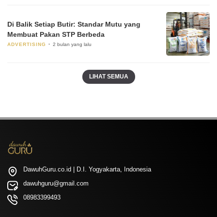
Di Balik Setiap Butir: Standar Mutu yang
Membuat Pakan STP Berbeda
ADVERTISING
2 bulan yang lalu
LIHAT SEMUA
DawuhGuru.co.id | D.I. Yogyakarta, Indonesia
dawuhguru@gmail.com
08983399493