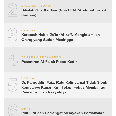
2
BIOGRAFI TOKOH
Silsilah Gus Kautsar (Gus H. M. ‘Abdurrahman Al
Kautsar)
3
CERPEN
Karomah Habib Ja’far Al kaff: Mengislamkan
Orang yang Sudah Meninggal
4
SEJARAH PESANTREN
Pesantren Al-Falah Ploso Kediri
5
BERITA
Dr. Fahruddin Faiz: Ratu Kalinyamat Tidak Sibuk
Kampanye Kanan Kiri, Tetapi Fokus Membangun
Perekonomian Rakyatnya
6
OPINI
Idul Fitri dan Semangat Merayakan Perdamaian