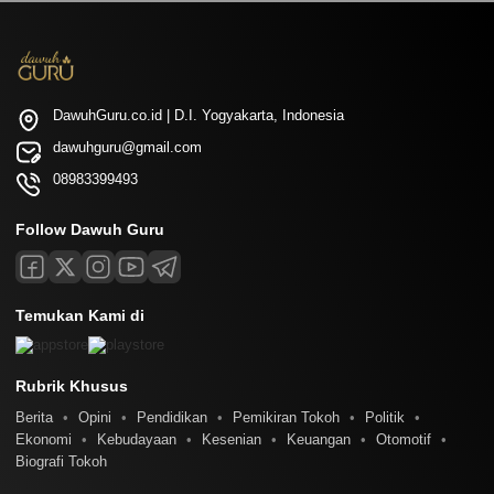
DawuhGuru.co.id | D.I. Yogyakarta, Indonesia
dawuhguru@gmail.com
08983399493
Follow Dawuh Guru
Temukan Kami di
Rubrik Khusus
Berita
Opini
Pendidikan
Pemikiran Tokoh
Politik
Ekonomi
Kebudayaan
Kesenian
Keuangan
Otomotif
Biografi Tokoh