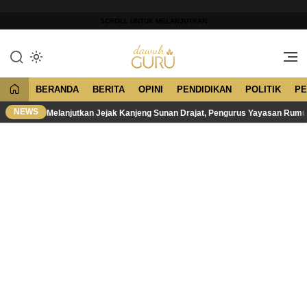
Lewati
ke
SCROLL UNTUK MELANJUTKAN
konten
Merawat Tradisi, Membangun
Dawuh Guru
Peradaban
BERANDA
BERITA
OPINI
PENDIDIKAN
POLITIK
PE
NEWS
Melanjutkan Jejak Kanjeng Sunan Drajat, Pengurus Yayasan Rum