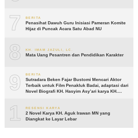
7
BERITA
Penasihat Dawuh Guru Inisiasi Pameran Komite
Hijaz di Puncak Acara Satu Abad NU
8
KH. IMAM JAZULI, LC.
Mata Uang Pesantren dan Pendidikan Karakter
9
BERITA
Sutradara Beken Fajar Bustomi Mencari Aktor
Terbaik untuk Film Penakluk Badai, adaptasi dari
Novel Biografi KH. Hasyim Asy’ari karya KH.
Aguk Irawan MN
10
RESENSI KARYA
2 Novel Karya KH. Aguk Irawan MN yang
Diangkat ke Layar Lebar