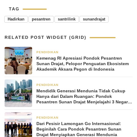
TAG
Hadirkan
pesantren
santrilink
sunandrajat
RELATED POST WIDGET (GRID)
PENDIDIKAN
2 bulan yang lalu
Kemenag RI Apresiasi Pondok Pesantren
Sunan Drajat, Pelopor Penguatan Ekosistem
Akademik Aksara Pegon di Indonesia
PENDIDIKAN
2 bulan yang lalu
Mendidik Generasi Mendunia Tidak Cukup
Hanya dari Dalam Ruangan: Pondok
Pesantren Sunan Drajat Menjelajahi 3 Negara
dalam Rihlah Ilmiah Internasional
PENDIDIKAN
2 bulan yang lalu
Dari Pesisir Lamongan Go Internasional:
Beginilah Cara Pondok Pesantren Sunan
Drajat Menyiapkan Generasi Mendunia