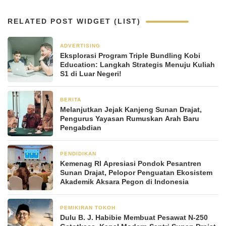
RELATED POST WIDGET (LIST)
ADVERTISING
2 minggu yang lalu
Eksplorasi Program Triple Bundling Kobi
Education: Langkah Strategis Menuju Kuliah
S1 di Luar Negeri!
BERITA
1 bulan yang lalu
Melanjutkan Jejak Kanjeng Sunan Drajat,
Pengurus Yayasan Rumuskan Arah Baru
Pengabdian
PENDIDIKAN
2 bulan yang lalu
Kemenag RI Apresiasi Pondok Pesantren
Sunan Drajat, Pelopor Penguatan Ekosistem
Akademik Aksara Pegon di Indonesia
PEMIKIRAN TOKOH
2 bulan yang lalu
Dulu B. J. Habibie Membuat Pesawat N-250