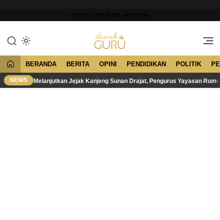
Lewati
ke
SCROLL UNTUK MELANJUTKAN
konten
Merawat Tradisi, Membangun
Dawuh Guru
Peradaban
BERANDA
BERITA
OPINI
PENDIDIKAN
POLITIK
PE
NEWS
Melanjutkan Jejak Kanjeng Sunan Drajat, Pengurus Yayasan Rum