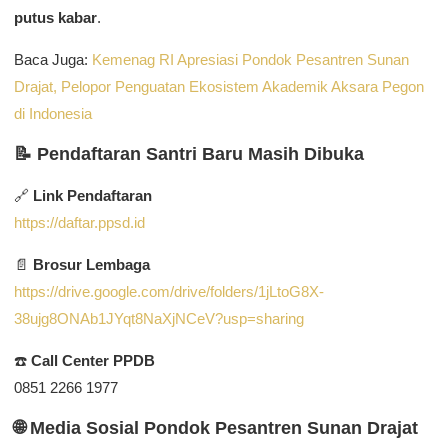
putus kabar
.
Baca Juga:
Kemenag RI Apresiasi Pondok Pesantren Sunan
Drajat, Pelopor Penguatan Ekosistem Akademik Aksara Pegon
di Indonesia
📝 Pendaftaran Santri Baru Masih Dibuka
🔗
Link Pendaftaran
https://daftar.ppsd.id
📄
Brosur Lembaga
https://drive.google.com/drive/folders/1jLtoG8X-
38ujg8ONAb1JYqt8NaXjNCeV?usp=sharing
☎️
Call Center PPDB
0851 2266 1977
🌐 Media Sosial Pondok Pesantren Sunan Drajat