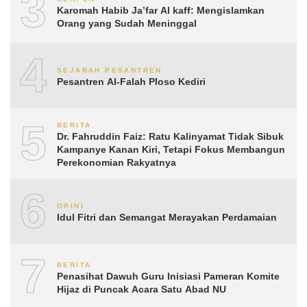
3
Karomah Habib Ja’far Al kaff: Mengislamkan
Orang yang Sudah Meninggal
4
SEJARAH PESANTREN
Pesantren Al-Falah Ploso Kediri
5
BERITA
Dr. Fahruddin Faiz: Ratu Kalinyamat Tidak Sibuk
Kampanye Kanan Kiri, Tetapi Fokus Membangun
Perekonomian Rakyatnya
6
OPINI
Idul Fitri dan Semangat Merayakan Perdamaian
7
BERITA
Penasihat Dawuh Guru Inisiasi Pameran Komite
Hijaz di Puncak Acara Satu Abad NU