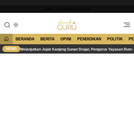
Lewati
ke
SCROLL UNTUK MELANJUTKAN
konten
Merawat Tradisi, Membangun
Dawuh Guru
Peradaban
BERANDA
BERITA
OPINI
PENDIDIKAN
POLITIK
PE
NEWS
Melanjutkan Jejak Kanjeng Sunan Drajat, Pengurus Yayasan Rum