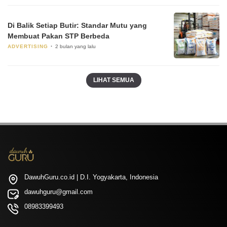
Di Balik Setiap Butir: Standar Mutu yang
Membuat Pakan STP Berbeda
ADVERTISING
2 bulan yang lalu
LIHAT SEMUA
DawuhGuru.co.id | D.I. Yogyakarta, Indonesia
dawuhguru@gmail.com
08983399493