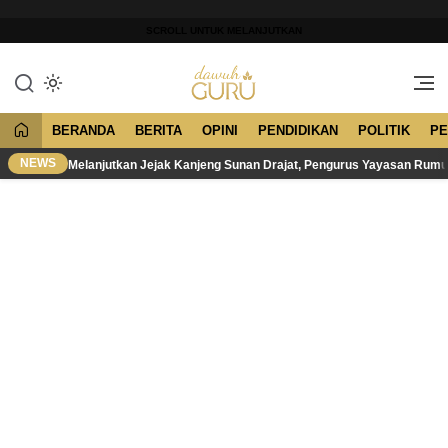
Lewati
ke
SCROLL UNTUK MELANJUTKAN
konten
Merawat Tradisi, Membangun
Dawuh Guru
Peradaban
BERANDA
BERITA
OPINI
PENDIDIKAN
POLITIK
PE
NEWS
Melanjutkan Jejak Kanjeng Sunan Drajat, Pengurus Yayasan Rum