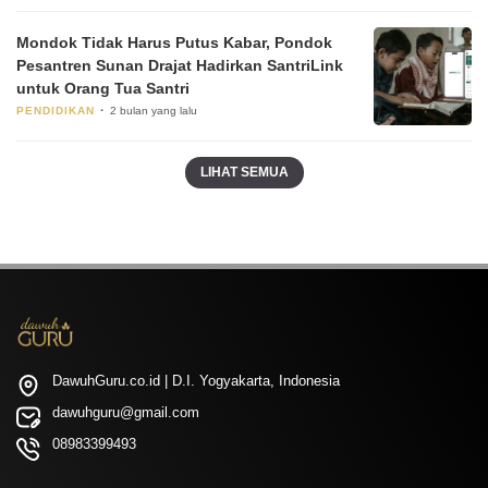
Mondok Tidak Harus Putus Kabar, Pondok
Pesantren Sunan Drajat Hadirkan SantriLink
untuk Orang Tua Santri
PENDIDIKAN
2 bulan yang lalu
LIHAT SEMUA
DawuhGuru.co.id | D.I. Yogyakarta, Indonesia
dawuhguru@gmail.com
08983399493