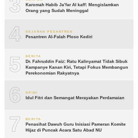
3
Karomah Habib Ja’far Al kaff: Mengislamkan
Orang yang Sudah Meninggal
4
SEJARAH PESANTREN
Pesantren Al-Falah Ploso Kediri
5
BERITA
Dr. Fahruddin Faiz: Ratu Kalinyamat Tidak Sibuk
Kampanye Kanan Kiri, Tetapi Fokus Membangun
Perekonomian Rakyatnya
6
OPINI
Idul Fitri dan Semangat Merayakan Perdamaian
7
BERITA
Penasihat Dawuh Guru Inisiasi Pameran Komite
Hijaz di Puncak Acara Satu Abad NU