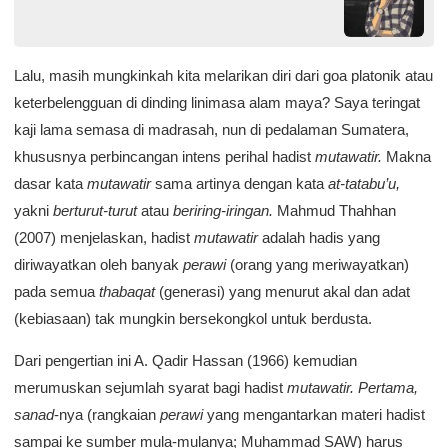
Lalu, masih mungkinkah kita melarikan diri dari goa platonik atau
keterbelengguan di dinding linimasa alam maya? Saya teringat
kaji lama semasa di madrasah, nun di pedalaman Sumatera,
khususnya perbincangan intens perihal hadist
mutawatir.
Makna
dasar kata
mutawatir
sama artinya dengan kata
at-tatabu’u,
yakni
berturut-turut
atau
beriring-iringan.
Mahmud Thahhan
(2007) menjelaskan, hadist
mutawatir
adalah hadis yang
diriwayatkan oleh banyak
perawi
(orang yang meriwayatkan)
pada semua
thabaqat
(generasi) yang menurut akal dan adat
(kebiasaan) tak mungkin bersekongkol untuk berdusta.
Dari pengertian ini A. Qadir Hassan (1966) kemudian
merumuskan sejumlah syarat bagi hadist
mutawatir.
Pertama,
sanad
-nya (rangkaian
perawi
yang mengantarkan materi hadist
sampai ke sumber mula-mulanya; Muhammad SAW) harus