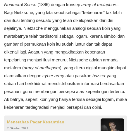
Nonmoral Sense
(1896) dengan konsep
army of metaphors
.
Bagi Nietzsche, yang kita sebut sebagai “kebenaran” tak lebih
dari ilusi tentang sesuatu yang telah dikelupaskan dari diri
sejatinya. Nietzsche menggunakan analogi sebuah koin yang
martabatnya telah terdistorsi sebagai logam, karena simbol dan
gambar di permukaan koin itu sudah luntur dan tak dapat
dikenali lagi. Adapun yang mengakibatkan kebenaran
terpelanting menjadi ilusi menurut Nietzsche adalah armada
metafora (
army of methapors
), yang di era digital mungkin dapat
diamsalkan dengan
cyber army
atau pasukan
buzzer
yang
saban hari berkhidmat mendistribusikan informasi berdasarkan
pesanan, guna membangun persepsi atas kepentingan tertentu.
Akibatnya, seperti koin yang hanya tersisa sebagai logam, maka
kebenaran terdegradasi menjadi persepsi dan opini.
Menerabas Pagar Kesantrian
7 Oktober 2021