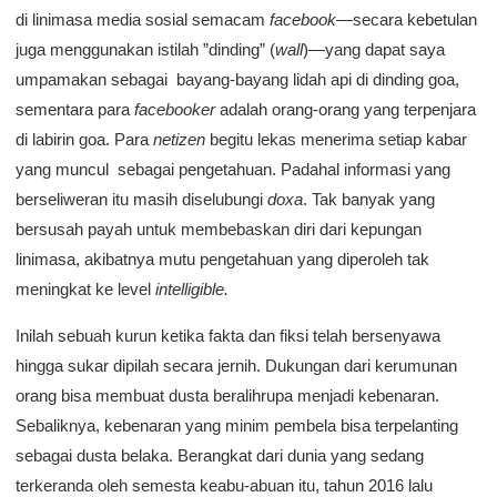
di linimasa media sosial semacam
facebook
—
secara kebetulan
juga menggunakan istilah ”dinding” (
wall
)
—
yang dapat saya
umpamakan sebagai bayang-bayang lidah api di dinding goa,
sementara para
facebooker
adalah orang-orang yang terpenjara
di labirin goa. Para
netizen
begitu lekas menerima setiap kabar
yang muncul sebagai pengetahuan. Padahal informasi yang
berseliweran itu masih diselubungi
doxa
. Tak banyak yang
bersusah payah untuk membebaskan diri dari kepungan
linimasa, akibatnya mutu pengetahuan yang diperoleh tak
meningkat ke level
intelligible.
Inilah sebuah kurun ketika fakta dan fiksi telah bersenyawa
hingga sukar dipilah secara jernih. Dukungan dari kerumunan
orang bisa membuat dusta beralihrupa menjadi kebenaran.
Sebaliknya, kebenaran yang minim pembela bisa terpelanting
sebagai dusta belaka. Berangkat dari dunia yang sedang
terkeranda oleh semesta keabu-abuan itu, tahun 2016 lalu