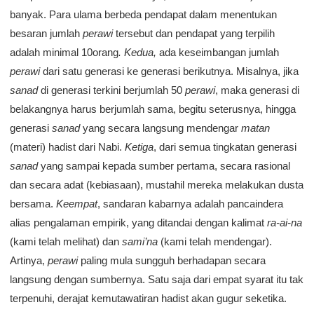
banyak. Para ulama berbeda pendapat dalam menentukan
besaran jumlah
perawi
tersebut dan pendapat yang terpilih
adalah minimal 10orang
.
Kedua,
ada keseimbangan jumlah
perawi
dari satu generasi ke generasi berikutnya. Misalnya, jika
sanad
di generasi terkini berjumlah 50
perawi
, maka generasi di
belakangnya harus berjumlah sama, begitu seterusnya, hingga
generasi
sanad
yang secara langsung mendengar
matan
(materi) hadist dari Nabi.
Ketiga
, dari semua tingkatan generasi
sanad
yang sampai kepada sumber pertama, secara rasional
dan secara adat (kebiasaan), mustahil mereka melakukan dusta
bersama.
Keempat
, sandaran kabarnya adalah pancaindera
alias pengalaman empirik, yang ditandai dengan kalimat
ra-ai-na
(kami telah melihat) dan
sami’na
(kami telah mendengar).
Artinya,
perawi
paling mula sungguh berhadapan secara
langsung dengan sumbernya. Satu saja dari empat syarat itu tak
terpenuhi, derajat kemutawatiran hadist akan gugur seketika.