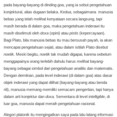
pada bayang-bayang di dinding goa, yang ia sebut pengetahuan
konjektural, alias dugaan belaka.
Kedua
, sebagaimana manusia
bebas yang telah melihat kenyataan secara langsung, tapi
masih berada di dalam goa, maka pengetahuan inderawi itu
masih diselimuti oleh
doxa
(opini) atau
pistis
(kepercayaan).
Bagi Plato, bila manusia bebas itu mau bersusah payah, ia akan
mencapai pengetahuan sejati, atau dalam istilah Plato disebut
noetik.
Meski begitu,
noetik
tak mudah digapai, karena sebelum
menggapainya orang terlebih dahulu harus melihat bayang-
bayang sebagai simbol dari pengetahuan analitis dan matematis.
Dengan demikian, pada level inderawi (di dalam goa) atas dasar
objek inderawi yang dapat dilihat (bayang-bayang atau benda
riil), manusia memang memiliki semacam pengertian, tapi hanya
dalam arti konjektur dan
doxa.
Sementara di level
intelligible
, di
luar goa, manusia dapat meraih pengetahuan rasional.
Alegori platonik itu mengingatkan saya pada lalu-lalang informasi