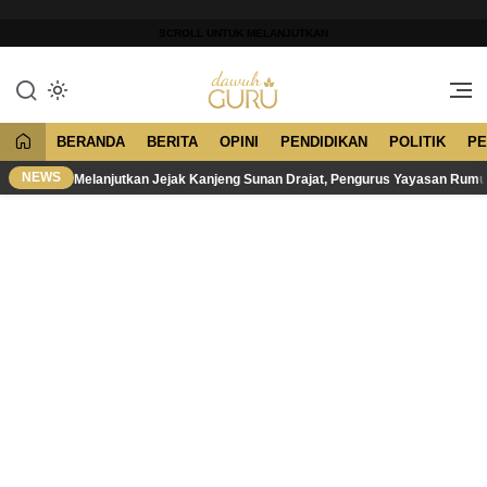
Lewati
ke
SCROLL UNTUK MELANJUTKAN
konten
Merawat Tradisi, Membangun
Dawuh Guru
Peradaban
BERANDA
BERITA
OPINI
PENDIDIKAN
POLITIK
PE
NEWS
Melanjutkan Jejak Kanjeng Sunan Drajat, Pengurus Yayasan Rum