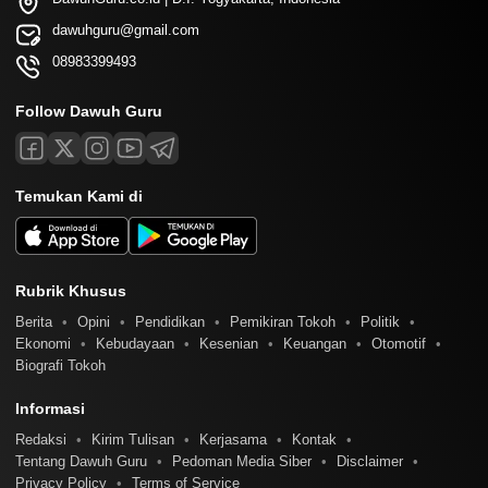
dawuhguru@gmail.com
08983399493
Follow Dawuh Guru
Temukan Kami di
Rubrik Khusus
Berita
Opini
Pendidikan
Pemikiran Tokoh
Politik
Ekonomi
Kebudayaan
Kesenian
Keuangan
Otomotif
Biografi Tokoh
Informasi
Redaksi
Kirim Tulisan
Kerjasama
Kontak
Tentang Dawuh Guru
Pedoman Media Siber
Disclaimer
Privacy Policy
Terms of Service