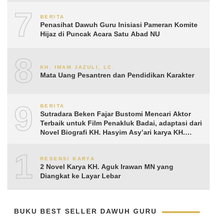
7
BERITA
Penasihat Dawuh Guru Inisiasi Pameran Komite
Hijaz di Puncak Acara Satu Abad NU
8
KH. IMAM JAZULI, LC.
Mata Uang Pesantren dan Pendidikan Karakter
9
BERITA
Sutradara Beken Fajar Bustomi Mencari Aktor
Terbaik untuk Film Penakluk Badai, adaptasi dari
Novel Biografi KH. Hasyim Asy’ari karya KH.
Aguk Irawan MN
10
RESENSI KARYA
2 Novel Karya KH. Aguk Irawan MN yang
Diangkat ke Layar Lebar
BUKU BEST SELLER DAWUH GURU