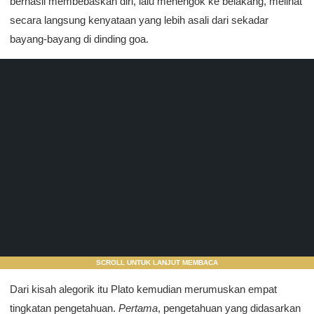
berhasil membebaskan diri, lalu menengok ke belakang, melihat
secara langsung kenyataan yang lebih asali dari sekadar
bayang-bayang di dinding goa.
SCROLL UNTUK LANJUT MEMBACA
Dari kisah alegorik itu Plato kemudian merumuskan empat
tingkatan pengetahuan.
Pertama
, pengetahuan yang didasarkan