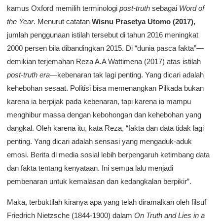
kamus Oxford memilih terminologi
post-truth
sebagai
Word of
the Year
. Menurut catatan
Wisnu Prasetya Utomo (2017),
jumlah penggunaan istilah tersebut di tahun 2016 meningkat
2000 persen bila dibandingkan 2015. Di “dunia pasca fakta”—
demikian terjemahan Reza A.A Wattimena (2017) atas istilah
post-truth era—
kebenaran tak lagi penting. Yang dicari adalah
kehebohan sesaat. Politisi bisa memenangkan Pilkada bukan
karena ia berpijak pada kebenaran, tapi karena ia mampu
menghibur massa dengan kebohongan dan kehebohan yang
dangkal. Oleh karena itu, kata Reza, “fakta dan data tidak lagi
penting. Yang dicari adalah sensasi yang mengaduk-aduk
emosi. Berita di media sosial lebih berpengaruh ketimbang data
dan fakta tentang kenyataan. Ini semua lalu menjadi
pembenaran untuk kemalasan dan kedangkalan berpikir”.
Maka, terbuktilah kiranya apa yang telah diramalkan oleh filsuf
Friedrich Nietzsche (1844-1900) dalam
On Truth and Lies in a