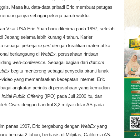
gris. Masa itu, data-data pribadi Eric membuat petugas
mencurigainya sebagai pekerja paruh waktu.
n Visa USA Eric Yuan baru diterima pada 1997, setelah
 di Jepang selama lebih kurang 4 tahun. Karier
a sebagai pekerja
expert
dengan keahlian matematika
onal berlangsung di
WebEx,
perusahaan rintisan
bidang
web-conference.
Sebagai bagian dari
dotcom
ebEx
begitu mentereng sebagai penyedia piranti lunak
i-video yang memanfaatkan kecepatan internet. Eric
ebagai angkatan perintis di perusahaan yang kemudian
r
Initial Public Offering
(IPO) pada Juli 2000 itu, dan
 oleh
Cisco
dengan bandrol 3,2 milyar dolar AS pada
m panas 1997, Eric bergabung dengan
WebEx
yang
baru berusia 2 tahun, berbasis di Milpitas, California AS.