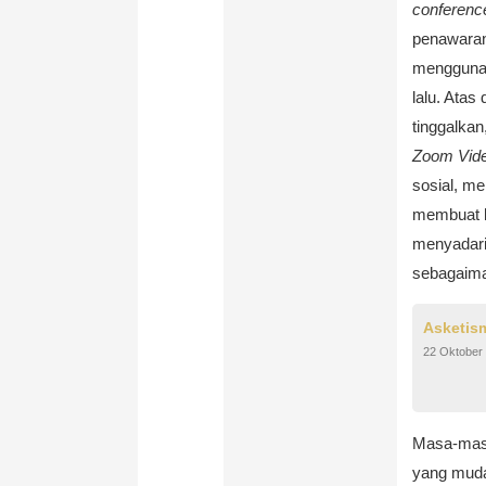
conferenc
penawaran 
mengguna
lalu. Atas
tinggalkan
Zoom Vid
sosial, m
membuat k
menyadari 
sebagaima
Asketis
22 Oktober
Masa-mas
yang muda