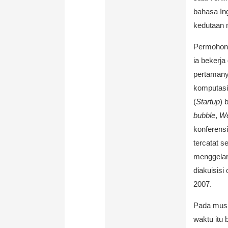
bahasa Ing
kedutaan 
Permohona
ia bekerja
pertamany
komputasi
(
Startup
) 
bubble
,
W
konferens
tercatat s
menggela
diakuisisi
2007.
Pada musi
waktu itu 