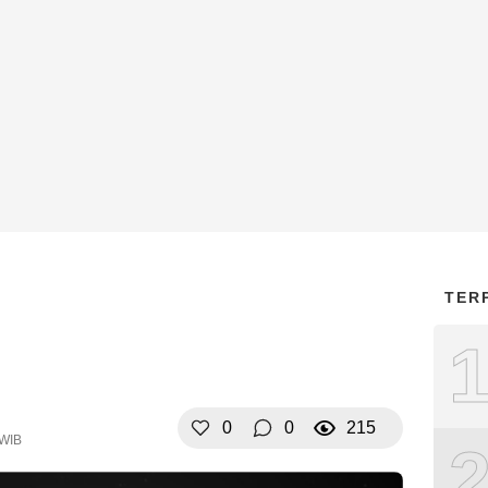
TER
0
0
215
 WIB