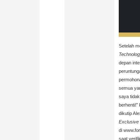
Setelah m
Technolog
depan int
peruntungan
permohona
semua yan
saya tidak
berhenti!
dikutip A
Exclusive 
di www.fo
saat veri