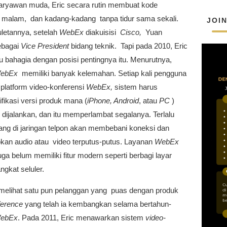
aryawan muda, Eric secara rutin membuat kode
 malam, dan kadang-kadang tanpa tidur sama sekali.
JOI
uletannya, setelah
WebEx
diakuisisi
Cisco,
Yuan
sebagai
Vice President
bidang teknik. Tapi pada 2010, Eric
alu bahagia dengan posisi pentingnya itu. Menurutnya,
ebEx
memiliki banyak kelemahan. Setiap kali pengguna
platform video-konferensi
WebEx,
sistem harus
fikasi versi produk mana (
iPhone, Android
, atau
PC
)
dijalankan, dan itu memperlambat segalanya. Terlalu
ang di jaringan telpon akan membebani koneksi dan
an audio atau video terputus-putus. Layanan
WebEx
uga belum memiliki fitur modern seperti berbagi layar
ngkat seluler.
k melihat satu pun pelanggan yang puas dengan produk
ference
yang telah ia kembangkan selama bertahun-
ebEx
. Pada 2011, Eric menawarkan sistem
video-