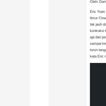
Oleh: Da
Eric Yuan
timur Cin
tak jauh 
kontruksi
api dari p
sampai ke
turun tan
kata Eric