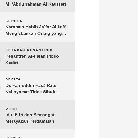
M. ‘Abdurrahman Al Kautsar)
3
CERPEN
Karomah Habib Ja’far Al kaff:
Mengislamkan Orang yang
Sudah Meninggal
4
SEJARAH PESANTREN
Pesantren Al-Falah Ploso
Kediri
5
BERITA
Dr. Fahruddin Faiz: Ratu
Kalinyamat Tidak Sibuk
Kampanye Kanan Kiri, Tetapi
Fokus Membangun
6
OPINI
Perekonomian Rakyatnya
Idul Fitri dan Semangat
Merayakan Perdamaian
BERITA