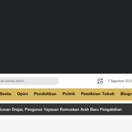
7 Agustus 202
ban
Berita
Opini
Pendidikan
Politik
Pemikiran Tokoh
Biogr
 Sunan Drajat, Pengurus Yayasan Rumuskan Arah Baru Pengabdian