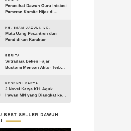
7
Penasihat Dawuh Guru Inisiasi
Pameran Komite Hijaz di
Puncak Acara Satu Abad NU
8
KH. IMAM JAZULI, LC.
Mata Uang Pesantren dan
Pendidikan Karakter
9
BERITA
Sutradara Beken Fajar
Bustomi Mencari Aktor Terbaik
untuk Film Penakluk Badai,
adaptasi dari Novel Biografi
10
RESENSI KARYA
KH. Hasyim Asy’ari karya KH.
2 Novel Karya KH. Aguk
Aguk Irawan MN
Irawan MN yang Diangkat ke
Layar Lebar
U BEST SELLER DAWUH
U