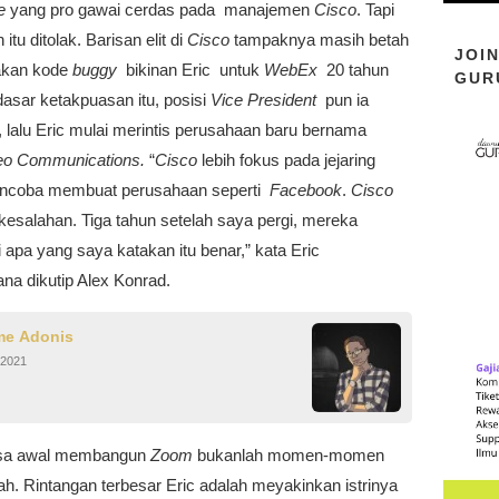
e
yang pro gawai cerdas pada manajemen
Cisco
. Tapi
itu ditolak. Barisan elit di
Cisco
tampaknya masih betah
JOI
kan kode
buggy
bikinan Eric untuk
WebEx
20 tahun
GUR
 dasar ketakpuasan itu, posisi
Vice President
pun ia
, lalu Eric mulai merintis perusahaan baru bernama
eo Communications.
“
Cisco
lebih fokus pada jejaring
encoba membuat perusahaan seperti
Facebook
.
Cisco
esalahan. Tiga tahun setelah saya pergi, mereka
apa yang saya katakan itu benar,” kata Eric
na dikutip Alex Konrad.
me Adonis
 2021
a awal membangun
Zoom
bukanlah momen-momen
h. Rintangan terbesar Eric adalah meyakinkan istrinya