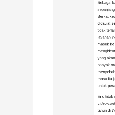
Sebagai k
sepanjang
Berkat ke
didaulat 
tidak terl
layanan
W
masuk ke 
mengidenti
yang akan 
banyak or
menyebabk
masa itu j
untuk pera
Eric tida
video-con
tahun di
W