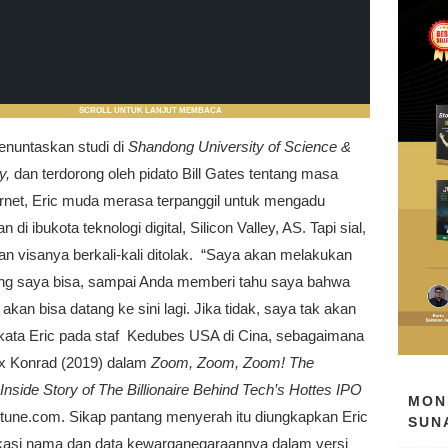
SCROLL UNTUK LANJUT MEMBACA
enuntaskan studi di
Shandong University of Science &
y,
dan terdorong oleh pidato Bill Gates tentang masa
ernet, Eric muda merasa terpanggil untuk mengadu
 di ibukota teknologi digital, Silicon Valley, AS. Tapi sial,
n visanya berkali-kali ditolak. “Saya akan melakukan
g saya bisa, sampai Anda memberi tahu saya bahwa
 akan bisa datang ke sini lagi. Jika tidak, saya tak akan
” kata Eric pada staf Kedubes USA di Cina, sebagaimana
lex Konrad (2019) dalam
Zoom, Zoom, Zoom! The
Inside Story of The Billionaire Behind Tech’s Hottes IPO
MON
rtune.com. Sikap pantang menyerah itu diungkapkan Eric
SUN
fikasi nama dan data kewarganegaraannya dalam versi