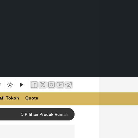
6
afi Tokoh
Quote
5 Pilihan Produk Rumah Tangga Terbaik di Unilever Store u