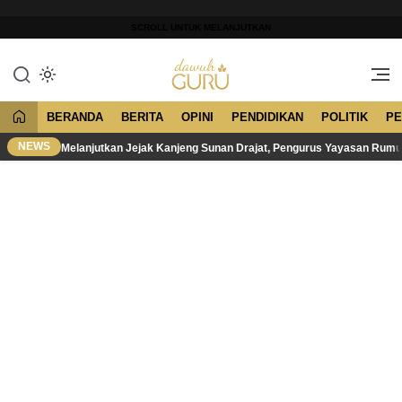
Lewati
ke
SCROLL UNTUK MELANJUTKAN
konten
Merawat Tradisi, Membangun
Dawuh Guru
Peradaban
BERANDA
BERITA
OPINI
PENDIDIKAN
POLITIK
PE
NEWS
Melanjutkan Jejak Kanjeng Sunan Drajat, Pengurus Yayasan Rum