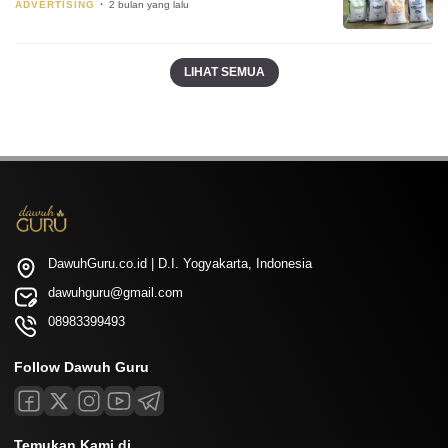
ADVERTISING
2 bulan yang lalu
LIHAT SEMUA
DawuhGuru.co.id | D.I. Yogyakarta, Indonesia
dawuhguru@gmail.com
08983399493
Follow Dawuh Guru
Temukan Kami di