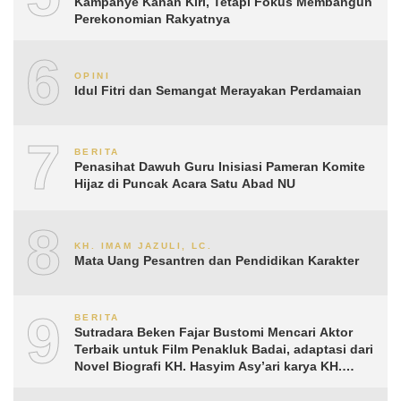
Kampanye Kanan Kiri, Tetapi Fokus Membangun
Perekonomian Rakyatnya
6
OPINI
Idul Fitri dan Semangat Merayakan Perdamaian
7
BERITA
Penasihat Dawuh Guru Inisiasi Pameran Komite
Hijaz di Puncak Acara Satu Abad NU
8
KH. IMAM JAZULI, LC.
Mata Uang Pesantren dan Pendidikan Karakter
9
BERITA
Sutradara Beken Fajar Bustomi Mencari Aktor
Terbaik untuk Film Penakluk Badai, adaptasi dari
Novel Biografi KH. Hasyim Asy’ari karya KH.
Aguk Irawan MN