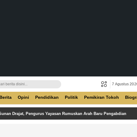
7 Agustus 202
ban
Berita
Opini
Pendidikan
Politik
Pemikiran Tokoh
Biogr
 Sunan Drajat, Pengurus Yayasan Rumuskan Arah Baru Pengabdian