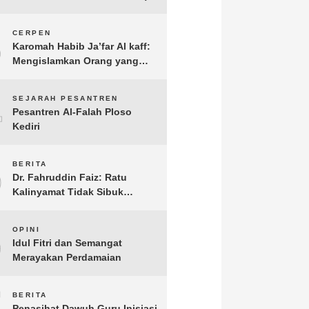
3
CERPEN
Karomah Habib Ja’far Al kaff:
Mengislamkan Orang yang
Sudah Meninggal
4
SEJARAH PESANTREN
Pesantren Al-Falah Ploso
Kediri
5
BERITA
Dr. Fahruddin Faiz: Ratu
Kalinyamat Tidak Sibuk
Kampanye Kanan Kiri, Tetapi
Fokus Membangun
6
OPINI
Perekonomian Rakyatnya
Idul Fitri dan Semangat
Merayakan Perdamaian
7
BERITA
Penasihat Dawuh Guru Inisiasi