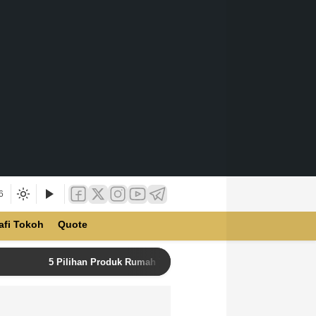
6
afi Tokoh
Quote
5 Pilihan Produk Rumah Tangga Terbaik di Unilever Store u