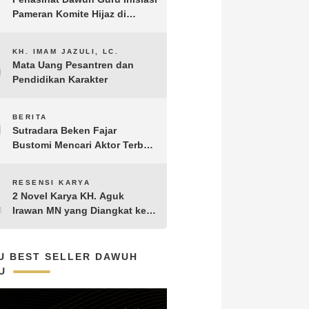
Pameran Komite Hijaz di
Puncak Acara Satu Abad NU
8
KH. IMAM JAZULI, LC.
Mata Uang Pesantren dan
Pendidikan Karakter
9
BERITA
Sutradara Beken Fajar
Bustomi Mencari Aktor Terbaik
untuk Film Penakluk Badai,
adaptasi dari Novel Biografi
10
RESENSI KARYA
KH. Hasyim Asy’ari karya KH.
2 Novel Karya KH. Aguk
Aguk Irawan MN
Irawan MN yang Diangkat ke
Layar Lebar
U BEST SELLER DAWUH
U