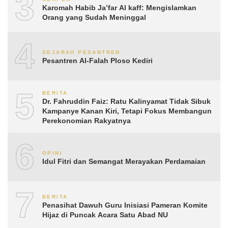
3
Karomah Habib Ja’far Al kaff: Mengislamkan
Orang yang Sudah Meninggal
4
SEJARAH PESANTREN
Pesantren Al-Falah Ploso Kediri
5
BERITA
Dr. Fahruddin Faiz: Ratu Kalinyamat Tidak Sibuk
Kampanye Kanan Kiri, Tetapi Fokus Membangun
Perekonomian Rakyatnya
6
OPINI
Idul Fitri dan Semangat Merayakan Perdamaian
7
BERITA
Penasihat Dawuh Guru Inisiasi Pameran Komite
Hijaz di Puncak Acara Satu Abad NU