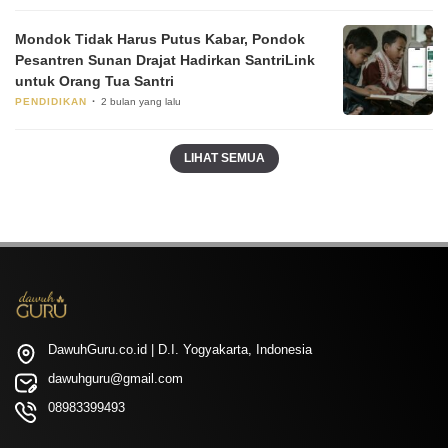
Mondok Tidak Harus Putus Kabar, Pondok
Pesantren Sunan Drajat Hadirkan SantriLink
untuk Orang Tua Santri
PENDIDIKAN
2 bulan yang lalu
LIHAT SEMUA
DawuhGuru.co.id | D.I. Yogyakarta, Indonesia
dawuhguru@gmail.com
08983399493