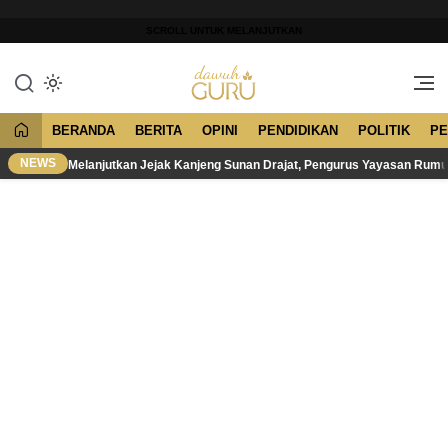
Lewati
ke
SCROLL UNTUK MELANJUTKAN
konten
Merawat Tradisi, Membangun
Dawuh Guru
Peradaban
BERANDA
BERITA
OPINI
PENDIDIKAN
POLITIK
PE
NEWS
Melanjutkan Jejak Kanjeng Sunan Drajat, Pengurus Yayasan Rum