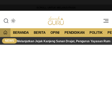
Lewati
ke
SCROLL UNTUK MELANJUTKAN
konten
Merawat Tradisi, Membangun
Dawuh Guru
Peradaban
BERANDA
BERITA
OPINI
PENDIDIKAN
POLITIK
PE
NEWS
Melanjutkan Jejak Kanjeng Sunan Drajat, Pengurus Yayasan Rum