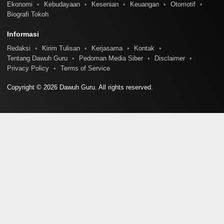
Ekonomi
Kebudayaan
Kesenian
Keuangan
Otomotif
Biografi Tokoh
Informasi
Redaksi
Kirim Tulisan
Kerjasama
Kontak
Tentang Dawuh Guru
Pedoman Media Siber
Disclaimer
Privacy Policy
Terms of Service
Copyright © 2026 Dawuh Guru. All rights reserved.