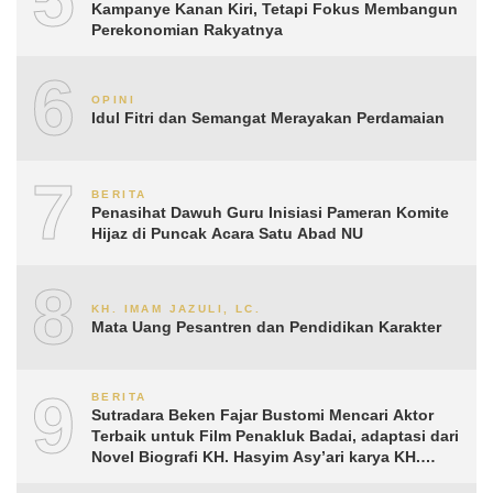
Kampanye Kanan Kiri, Tetapi Fokus Membangun
Perekonomian Rakyatnya
6
OPINI
Idul Fitri dan Semangat Merayakan Perdamaian
7
BERITA
Penasihat Dawuh Guru Inisiasi Pameran Komite
Hijaz di Puncak Acara Satu Abad NU
8
KH. IMAM JAZULI, LC.
Mata Uang Pesantren dan Pendidikan Karakter
9
BERITA
Sutradara Beken Fajar Bustomi Mencari Aktor
Terbaik untuk Film Penakluk Badai, adaptasi dari
Novel Biografi KH. Hasyim Asy’ari karya KH.
Aguk Irawan MN