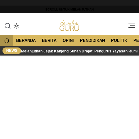
Lewati
ke
SCROLL UNTUK MELANJUTKAN
konten
Merawat Tradisi, Membangun
Dawuh Guru
Peradaban
BERANDA
BERITA
OPINI
PENDIDIKAN
POLITIK
PE
NEWS
Melanjutkan Jejak Kanjeng Sunan Drajat, Pengurus Yayasan Rum