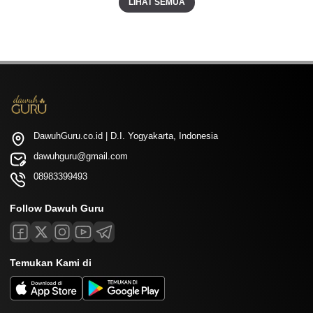
LIHAT SEMUA
DawuhGuru.co.id | D.I. Yogyakarta, Indonesia
dawuhguru@gmail.com
08983399493
Follow Dawuh Guru
Temukan Kami di