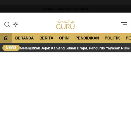
Lewati
ke
SCROLL UNTUK MELANJUTKAN
konten
Merawat Tradisi, Membangun
Dawuh Guru
Peradaban
BERANDA
BERITA
OPINI
PENDIDIKAN
POLITIK
PE
NEWS
Melanjutkan Jejak Kanjeng Sunan Drajat, Pengurus Yayasan Rum