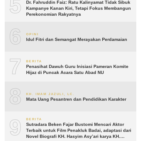
5
Dr. Fahruddin Faiz: Ratu Kalinyamat Tidak Sibuk
Kampanye Kanan Kiri, Tetapi Fokus Membangun
Perekonomian Rakyatnya
6
OPINI
Idul Fitri dan Semangat Merayakan Perdamaian
7
BERITA
Penasihat Dawuh Guru Inisiasi Pameran Komite
Hijaz di Puncak Acara Satu Abad NU
8
KH. IMAM JAZULI, LC.
Mata Uang Pesantren dan Pendidikan Karakter
9
BERITA
Sutradara Beken Fajar Bustomi Mencari Aktor
Terbaik untuk Film Penakluk Badai, adaptasi dari
Novel Biografi KH. Hasyim Asy’ari karya KH.