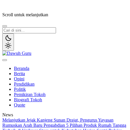
Lewati
ke
Scroll untuk melanjutkan
konten
Dawuh Guru
Merawat Tradisi, Membangun Peradaban
Beranda
Berita
Opini
Pendidikan
Politik
Pemikiran Tokoh
Biografi Tokoh
Quote
News
Melanjutkan Jejak Kanjeng Sunan Drajat, Pengurus Yayasan
Rumuskan Arah Baru Pengabdian
5 Pilihan Produk Rumah Tangga