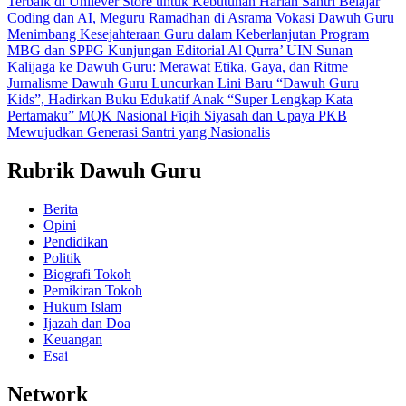
Terbaik di Unilever Store untuk Kebutuhan Harian
Santri Belajar
Coding dan AI, Meguru Ramadhan di Asrama Vokasi Dawuh Guru
Menimbang Kesejahteraan Guru dalam Keberlanjutan Program
MBG dan SPPG
Kunjungan Editorial Al Qurra’ UIN Sunan
Kalijaga ke Dawuh Guru: Merawat Etika, Gaya, dan Ritme
Jurnalisme
Dawuh Guru Luncurkan Lini Baru “Dawuh Guru
Kids”, Hadirkan Buku Edukatif Anak “Super Lengkap Kata
Pertamaku”
MQK Nasional Fiqih Siyasah dan Upaya PKB
Mewujudkan Generasi Santri yang Nasionalis
Rubrik Dawuh Guru
Berita
Opini
Pendidikan
Politik
Biografi Tokoh
Pemikiran Tokoh
Hukum Islam
Ijazah dan Doa
Keuangan
Esai
Network