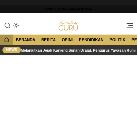
Lewati
ke
SCROLL UNTUK MELANJUTKAN
konten
Merawat Tradisi, Membangun
Dawuh Guru
Peradaban
BERANDA
BERITA
OPINI
PENDIDIKAN
POLITIK
PE
NEWS
Melanjutkan Jejak Kanjeng Sunan Drajat, Pengurus Yayasan Rum