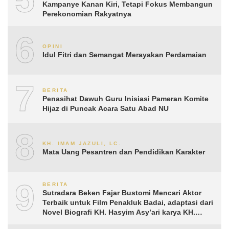
Kampanye Kanan Kiri, Tetapi Fokus Membangun
Perekonomian Rakyatnya
6
OPINI
Idul Fitri dan Semangat Merayakan Perdamaian
7
BERITA
Penasihat Dawuh Guru Inisiasi Pameran Komite
Hijaz di Puncak Acara Satu Abad NU
8
KH. IMAM JAZULI, LC.
Mata Uang Pesantren dan Pendidikan Karakter
9
BERITA
Sutradara Beken Fajar Bustomi Mencari Aktor
Terbaik untuk Film Penakluk Badai, adaptasi dari
Novel Biografi KH. Hasyim Asy’ari karya KH.
Aguk Irawan MN