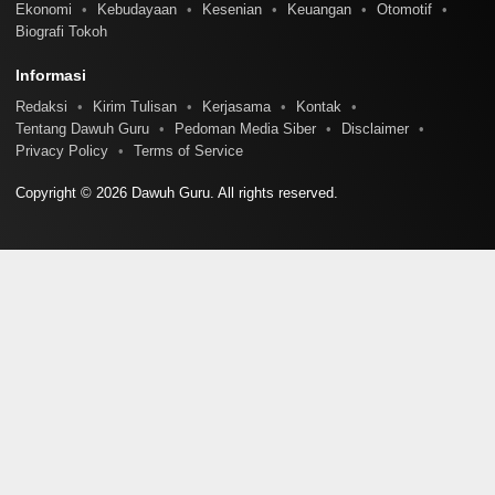
Ekonomi
Kebudayaan
Kesenian
Keuangan
Otomotif
Biografi Tokoh
Informasi
Redaksi
Kirim Tulisan
Kerjasama
Kontak
Tentang Dawuh Guru
Pedoman Media Siber
Disclaimer
Privacy Policy
Terms of Service
Copyright © 2026 Dawuh Guru. All rights reserved.