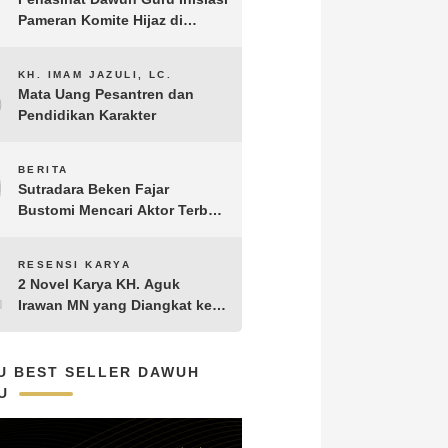
Pameran Komite Hijaz di
Puncak Acara Satu Abad NU
8
KH. IMAM JAZULI, LC.
Mata Uang Pesantren dan
Pendidikan Karakter
9
BERITA
Sutradara Beken Fajar
Bustomi Mencari Aktor Terbaik
untuk Film Penakluk Badai,
adaptasi dari Novel Biografi
10
RESENSI KARYA
KH. Hasyim Asy’ari karya KH.
2 Novel Karya KH. Aguk
Aguk Irawan MN
Irawan MN yang Diangkat ke
Layar Lebar
U BEST SELLER DAWUH
U