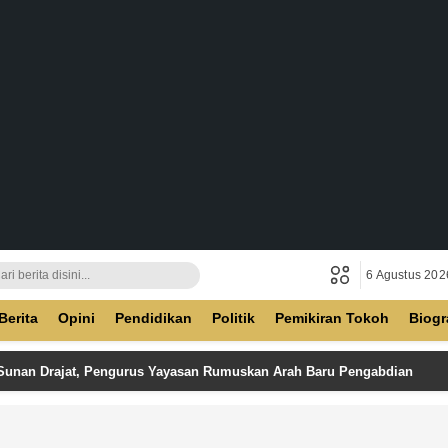
6 Agustus 202
ban
Berita
Opini
Pendidikan
Politik
Pemikiran Tokoh
Biogr
 Sunan Drajat, Pengurus Yayasan Rumuskan Arah Baru Pengabdian