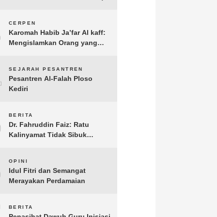
3
CERPEN
Karomah Habib Ja’far Al kaff:
Mengislamkan Orang yang
Sudah Meninggal
4
SEJARAH PESANTREN
Pesantren Al-Falah Ploso
Kediri
5
BERITA
Dr. Fahruddin Faiz: Ratu
Kalinyamat Tidak Sibuk
Kampanye Kanan Kiri, Tetapi
Fokus Membangun
6
OPINI
Perekonomian Rakyatnya
Idul Fitri dan Semangat
Merayakan Perdamaian
7
BERITA
Penasihat Dawuh Guru Inisiasi