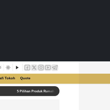
6
afi Tokoh
Quote
5 Pilihan Produk Rumah Tangga Terbaik di Unilever Store u