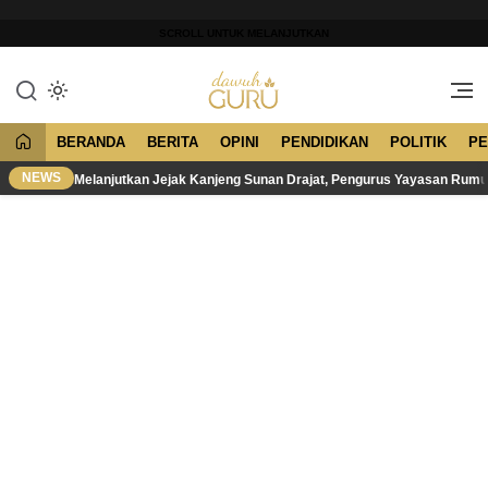
Lewati
ke
SCROLL UNTUK MELANJUTKAN
konten
Merawat Tradisi, Membangun
Dawuh Guru
Peradaban
BERANDA
BERITA
OPINI
PENDIDIKAN
POLITIK
PE
NEWS
Melanjutkan Jejak Kanjeng Sunan Drajat, Pengurus Yayasan Rum