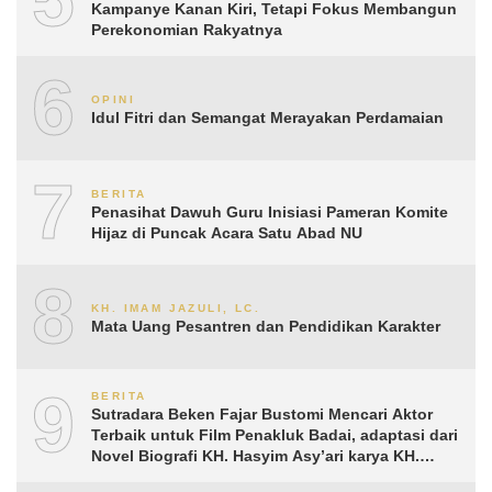
Kampanye Kanan Kiri, Tetapi Fokus Membangun
Perekonomian Rakyatnya
6
OPINI
Idul Fitri dan Semangat Merayakan Perdamaian
7
BERITA
Penasihat Dawuh Guru Inisiasi Pameran Komite
Hijaz di Puncak Acara Satu Abad NU
8
KH. IMAM JAZULI, LC.
Mata Uang Pesantren dan Pendidikan Karakter
9
BERITA
Sutradara Beken Fajar Bustomi Mencari Aktor
Terbaik untuk Film Penakluk Badai, adaptasi dari
Novel Biografi KH. Hasyim Asy’ari karya KH.
Aguk Irawan MN