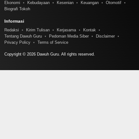
Ekonomi
Kebudayaan
Kesenian
Keuangan
Otomotif
Biografi Tokoh
Informasi
Redaksi
Kirim Tulisan
Kerjasama
Kontak
Tentang Dawuh Guru
Pedoman Media Siber
Disclaimer
Privacy Policy
Terms of Service
Copyright © 2026 Dawuh Guru. All rights reserved.