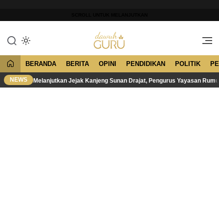
Lewati
ke
SCROLL UNTUK MELANJUTKAN
konten
Merawat Tradisi, Membangun
Dawuh Guru
Peradaban
BERANDA
BERITA
OPINI
PENDIDIKAN
POLITIK
PE
NEWS
Melanjutkan Jejak Kanjeng Sunan Drajat, Pengurus Yayasan Rum