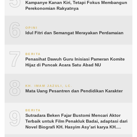
Kampanye Kanan Kiri, Tetapi Fokus Membangun
Perekonomian Rakyatnya
6
OPINI
Idul Fitri dan Semangat Merayakan Perdamaian
7
BERITA
Penasihat Dawuh Guru Inisiasi Pameran Komite
Hijaz di Puncak Acara Satu Abad NU
8
KH. IMAM JAZULI, LC.
Mata Uang Pesantren dan Pendidikan Karakter
9
BERITA
Sutradara Beken Fajar Bustomi Mencari Aktor
Terbaik untuk Film Penakluk Badai, adaptasi dari
Novel Biografi KH. Hasyim Asy’ari karya KH.
Aguk Irawan MN