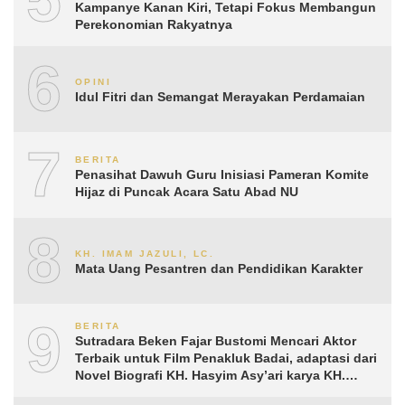
Kampanye Kanan Kiri, Tetapi Fokus Membangun
Perekonomian Rakyatnya
6
OPINI
Idul Fitri dan Semangat Merayakan Perdamaian
7
BERITA
Penasihat Dawuh Guru Inisiasi Pameran Komite
Hijaz di Puncak Acara Satu Abad NU
8
KH. IMAM JAZULI, LC.
Mata Uang Pesantren dan Pendidikan Karakter
9
BERITA
Sutradara Beken Fajar Bustomi Mencari Aktor
Terbaik untuk Film Penakluk Badai, adaptasi dari
Novel Biografi KH. Hasyim Asy’ari karya KH.
Aguk Irawan MN