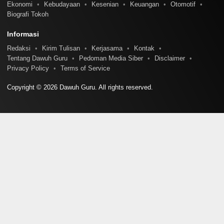
Ekonomi
Kebudayaan
Kesenian
Keuangan
Otomotif
Biografi Tokoh
Informasi
Redaksi
Kirim Tulisan
Kerjasama
Kontak
Tentang Dawuh Guru
Pedoman Media Siber
Disclaimer
Privacy Policy
Terms of Service
Copyright © 2026 Dawuh Guru. All rights reserved.