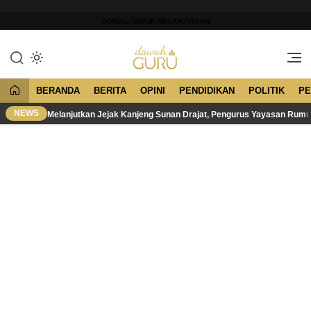
Lewati
ke
SCROLL UNTUK MELANJUTKAN
konten
Merawat Tradisi, Membangun
Dawuh Guru
Peradaban
BERANDA
BERITA
OPINI
PENDIDIKAN
POLITIK
PE
NEWS
Melanjutkan Jejak Kanjeng Sunan Drajat, Pengurus Yayasan Rum