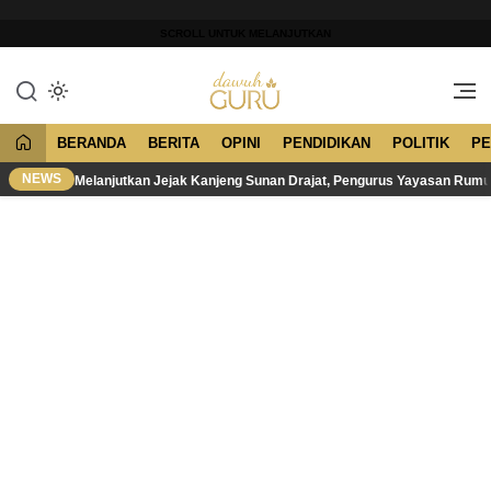
Lewati
ke
SCROLL UNTUK MELANJUTKAN
konten
Merawat Tradisi, Membangun
Dawuh Guru
Peradaban
BERANDA
BERITA
OPINI
PENDIDIKAN
POLITIK
PE
NEWS
Melanjutkan Jejak Kanjeng Sunan Drajat, Pengurus Yayasan Rum