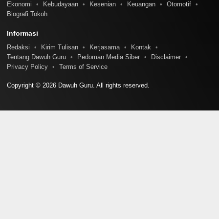
Ekonomi
Kebudayaan
Kesenian
Keuangan
Otomotif
Biografi Tokoh
Informasi
Redaksi
Kirim Tulisan
Kerjasama
Kontak
Tentang Dawuh Guru
Pedoman Media Siber
Disclaimer
Privacy Policy
Terms of Service
Copyright © 2026 Dawuh Guru. All rights reserved.