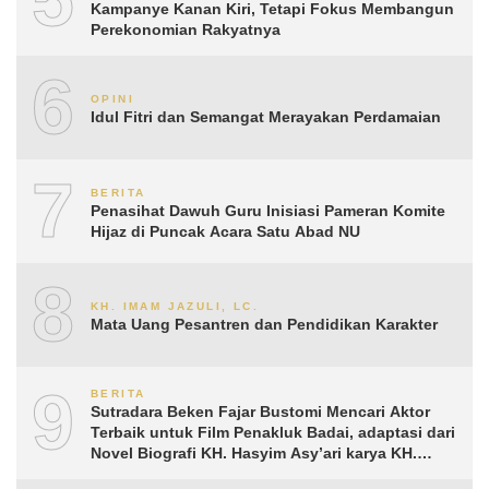
Kampanye Kanan Kiri, Tetapi Fokus Membangun
Perekonomian Rakyatnya
6
OPINI
Idul Fitri dan Semangat Merayakan Perdamaian
7
BERITA
Penasihat Dawuh Guru Inisiasi Pameran Komite
Hijaz di Puncak Acara Satu Abad NU
8
KH. IMAM JAZULI, LC.
Mata Uang Pesantren dan Pendidikan Karakter
9
BERITA
Sutradara Beken Fajar Bustomi Mencari Aktor
Terbaik untuk Film Penakluk Badai, adaptasi dari
Novel Biografi KH. Hasyim Asy’ari karya KH.
Aguk Irawan MN