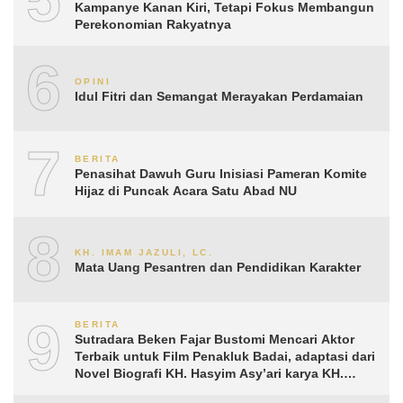
Kampanye Kanan Kiri, Tetapi Fokus Membangun
Perekonomian Rakyatnya
6
OPINI
Idul Fitri dan Semangat Merayakan Perdamaian
7
BERITA
Penasihat Dawuh Guru Inisiasi Pameran Komite
Hijaz di Puncak Acara Satu Abad NU
8
KH. IMAM JAZULI, LC.
Mata Uang Pesantren dan Pendidikan Karakter
9
BERITA
Sutradara Beken Fajar Bustomi Mencari Aktor
Terbaik untuk Film Penakluk Badai, adaptasi dari
Novel Biografi KH. Hasyim Asy’ari karya KH.
Aguk Irawan MN