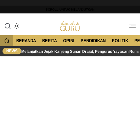
Lewati
ke
SCROLL UNTUK MELANJUTKAN
konten
Merawat Tradisi, Membangun
Dawuh Guru
Peradaban
BERANDA
BERITA
OPINI
PENDIDIKAN
POLITIK
PE
NEWS
Melanjutkan Jejak Kanjeng Sunan Drajat, Pengurus Yayasan Rum