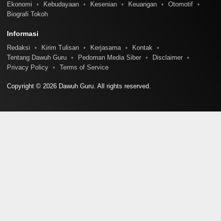
Ekonomi
Kebudayaan
Kesenian
Keuangan
Otomotif
Biografi Tokoh
Informasi
Redaksi
Kirim Tulisan
Kerjasama
Kontak
Tentang Dawuh Guru
Pedoman Media Siber
Disclaimer
Privacy Policy
Terms of Service
Copyright © 2026 Dawuh Guru. All rights reserved.