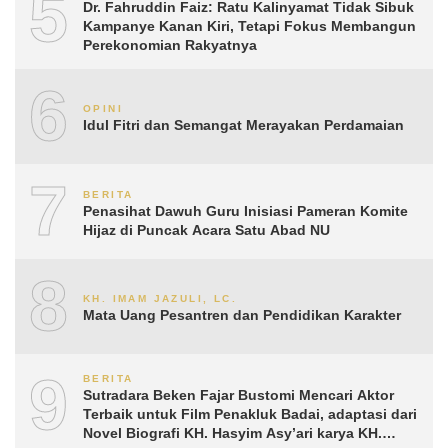
5
Dr. Fahruddin Faiz: Ratu Kalinyamat Tidak Sibuk
Kampanye Kanan Kiri, Tetapi Fokus Membangun
Perekonomian Rakyatnya
6
OPINI
Idul Fitri dan Semangat Merayakan Perdamaian
7
BERITA
Penasihat Dawuh Guru Inisiasi Pameran Komite
Hijaz di Puncak Acara Satu Abad NU
8
KH. IMAM JAZULI, LC.
Mata Uang Pesantren dan Pendidikan Karakter
9
BERITA
Sutradara Beken Fajar Bustomi Mencari Aktor
Terbaik untuk Film Penakluk Badai, adaptasi dari
Novel Biografi KH. Hasyim Asy’ari karya KH.