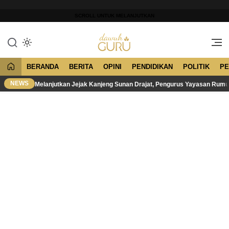
Lewati
ke
SCROLL UNTUK MELANJUTKAN
konten
Merawat Tradisi, Membangun
Dawuh Guru
Peradaban
BERANDA
BERITA
OPINI
PENDIDIKAN
POLITIK
PE
NEWS
Melanjutkan Jejak Kanjeng Sunan Drajat, Pengurus Yayasan Rum