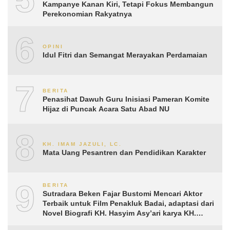
Kampanye Kanan Kiri, Tetapi Fokus Membangun
Perekonomian Rakyatnya
6
OPINI
Idul Fitri dan Semangat Merayakan Perdamaian
7
BERITA
Penasihat Dawuh Guru Inisiasi Pameran Komite
Hijaz di Puncak Acara Satu Abad NU
8
KH. IMAM JAZULI, LC.
Mata Uang Pesantren dan Pendidikan Karakter
9
BERITA
Sutradara Beken Fajar Bustomi Mencari Aktor
Terbaik untuk Film Penakluk Badai, adaptasi dari
Novel Biografi KH. Hasyim Asy’ari karya KH.
Aguk Irawan MN