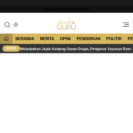
Lewati
ke
SCROLL UNTUK MELANJUTKAN
konten
Merawat Tradisi, Membangun
Dawuh Guru
Peradaban
BERANDA
BERITA
OPINI
PENDIDIKAN
POLITIK
PE
NEWS
Melanjutkan Jejak Kanjeng Sunan Drajat, Pengurus Yayasan Rum