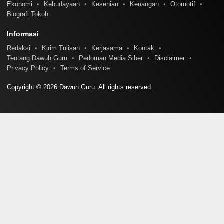
Ekonomi
Kebudayaan
Kesenian
Keuangan
Otomotif
Biografi Tokoh
Informasi
Redaksi
Kirim Tulisan
Kerjasama
Kontak
Tentang Dawuh Guru
Pedoman Media Siber
Disclaimer
Privacy Policy
Terms of Service
Copyright © 2026 Dawuh Guru. All rights reserved.