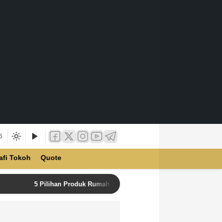
6
afi Tokoh
Quote
5 Pilihan Produk Rumah Tangga Terbaik di Unilever Store u