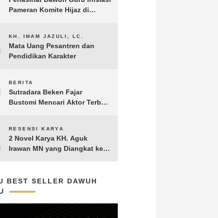
Pameran Komite Hijaz di
Puncak Acara Satu Abad NU
8
KH. IMAM JAZULI, LC.
Mata Uang Pesantren dan
Pendidikan Karakter
9
BERITA
Sutradara Beken Fajar
Bustomi Mencari Aktor Terbaik
untuk Film Penakluk Badai,
adaptasi dari Novel Biografi
10
RESENSI KARYA
KH. Hasyim Asy’ari karya KH.
2 Novel Karya KH. Aguk
Aguk Irawan MN
Irawan MN yang Diangkat ke
Layar Lebar
U BEST SELLER DAWUH
U