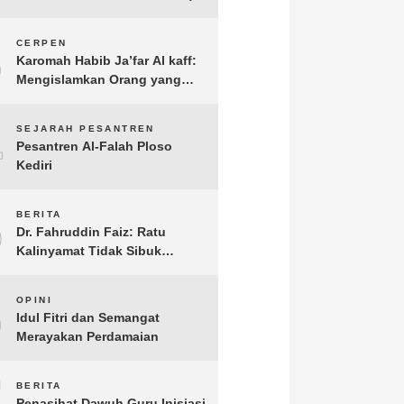
3
CERPEN
Karomah Habib Ja’far Al kaff:
Mengislamkan Orang yang
Sudah Meninggal
4
SEJARAH PESANTREN
Pesantren Al-Falah Ploso
Kediri
5
BERITA
Dr. Fahruddin Faiz: Ratu
Kalinyamat Tidak Sibuk
Kampanye Kanan Kiri, Tetapi
Fokus Membangun
6
OPINI
Perekonomian Rakyatnya
Idul Fitri dan Semangat
Merayakan Perdamaian
7
BERITA
Penasihat Dawuh Guru Inisiasi