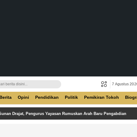
7 Agustus 202
ban
Berita
Opini
Pendidikan
Politik
Pemikiran Tokoh
Biogr
 Sunan Drajat, Pengurus Yayasan Rumuskan Arah Baru Pengabdian