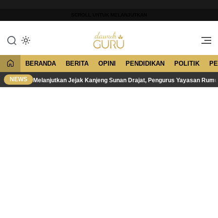
Lewati
ke
SCROLL UNTUK MELANJUTKAN
konten
Merawat Tradisi, Membangun
Dawuh Guru
Peradaban
BERANDA
BERITA
OPINI
PENDIDIKAN
POLITIK
PE
NEWS
Melanjutkan Jejak Kanjeng Sunan Drajat, Pengurus Yayasan Rum