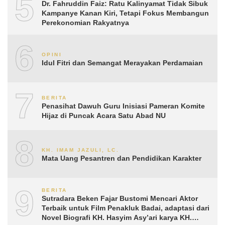
5
Dr. Fahruddin Faiz: Ratu Kalinyamat Tidak Sibuk
Kampanye Kanan Kiri, Tetapi Fokus Membangun
Perekonomian Rakyatnya
6
OPINI
Idul Fitri dan Semangat Merayakan Perdamaian
7
BERITA
Penasihat Dawuh Guru Inisiasi Pameran Komite
Hijaz di Puncak Acara Satu Abad NU
8
KH. IMAM JAZULI, LC.
Mata Uang Pesantren dan Pendidikan Karakter
9
BERITA
Sutradara Beken Fajar Bustomi Mencari Aktor
Terbaik untuk Film Penakluk Badai, adaptasi dari
Novel Biografi KH. Hasyim Asy’ari karya KH.