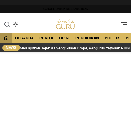
Lewati
ke
SCROLL UNTUK MELANJUTKAN
konten
Merawat Tradisi, Membangun
Dawuh Guru
Peradaban
BERANDA
BERITA
OPINI
PENDIDIKAN
POLITIK
PE
NEWS
Melanjutkan Jejak Kanjeng Sunan Drajat, Pengurus Yayasan Rum