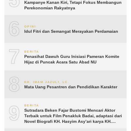
Kampanye Kanan Kiri, Tetapi Fokus Membangun
Perekonomian Rakyatnya
6
OPINI
Idul Fitri dan Semangat Merayakan Perdamaian
7
BERITA
Penasihat Dawuh Guru Inisiasi Pameran Komite
Hijaz di Puncak Acara Satu Abad NU
8
KH. IMAM JAZULI, LC.
Mata Uang Pesantren dan Pendidikan Karakter
9
BERITA
Sutradara Beken Fajar Bustomi Mencari Aktor
Terbaik untuk Film Penakluk Badai, adaptasi dari
Novel Biografi KH. Hasyim Asy’ari karya KH.
Aguk Irawan MN