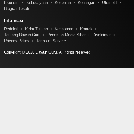
Ekonomi
Kebudayaan
Kesenian
Keuangan
Otomotif
Biografi Tokoh
Informasi
Redaksi
Kirim Tulisan
Kerjasama
Kontak
Tentang Dawuh Guru
Pedoman Media Siber
Disclaimer
Privacy Policy
Terms of Service
Copyright © 2026 Dawuh Guru. All rights reserved.