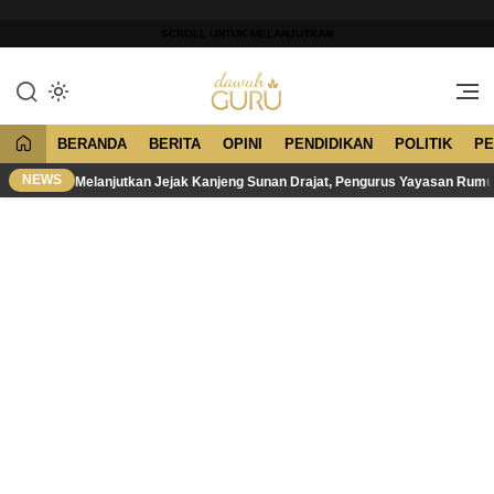
Lewati
ke
SCROLL UNTUK MELANJUTKAN
konten
Merawat Tradisi, Membangun
Dawuh Guru
Peradaban
BERANDA
BERITA
OPINI
PENDIDIKAN
POLITIK
PE
NEWS
Melanjutkan Jejak Kanjeng Sunan Drajat, Pengurus Yayasan Rum