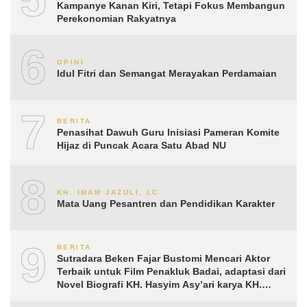
Kampanye Kanan Kiri, Tetapi Fokus Membangun
Perekonomian Rakyatnya
6
OPINI
Idul Fitri dan Semangat Merayakan Perdamaian
7
BERITA
Penasihat Dawuh Guru Inisiasi Pameran Komite
Hijaz di Puncak Acara Satu Abad NU
8
KH. IMAM JAZULI, LC.
Mata Uang Pesantren dan Pendidikan Karakter
9
BERITA
Sutradara Beken Fajar Bustomi Mencari Aktor
Terbaik untuk Film Penakluk Badai, adaptasi dari
Novel Biografi KH. Hasyim Asy’ari karya KH.
Aguk Irawan MN