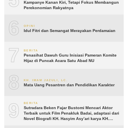
Kampanye Kanan Kiri, Tetapi Fokus Membangun
Perekonomian Rakyatnya
6
OPINI
Idul Fitri dan Semangat Merayakan Perdamaian
7
BERITA
Penasihat Dawuh Guru Inisiasi Pameran Komite
Hijaz di Puncak Acara Satu Abad NU
8
KH. IMAM JAZULI, LC.
Mata Uang Pesantren dan Pendidikan Karakter
9
BERITA
Sutradara Beken Fajar Bustomi Mencari Aktor
Terbaik untuk Film Penakluk Badai, adaptasi dari
Novel Biografi KH. Hasyim Asy’ari karya KH.
Aguk Irawan MN