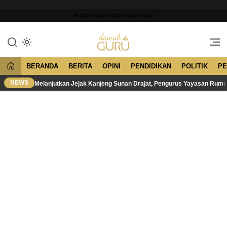
Lewati
ke
SCROLL UNTUK MELANJUTKAN
konten
Merawat Tradisi, Membangun
Dawuh Guru
Peradaban
BERANDA
BERITA
OPINI
PENDIDIKAN
POLITIK
PE
NEWS
Melanjutkan Jejak Kanjeng Sunan Drajat, Pengurus Yayasan Rum