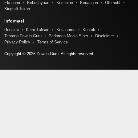
Ekonomi
Kebudayaan
Kesenian
Keuangan
Otomotif
Biografi Tokoh
Informasi
Redaksi
Kirim Tulisan
Kerjasama
Kontak
Tentang Dawuh Guru
Pedoman Media Siber
Disclaimer
Privacy Policy
Terms of Service
Copyright © 2026 Dawuh Guru. All rights reserved.