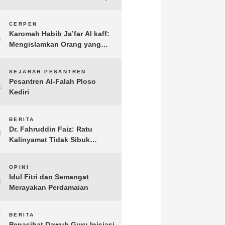
3
CERPEN
Karomah Habib Ja’far Al kaff:
Mengislamkan Orang yang
Sudah Meninggal
4
SEJARAH PESANTREN
Pesantren Al-Falah Ploso
Kediri
5
BERITA
Dr. Fahruddin Faiz: Ratu
Kalinyamat Tidak Sibuk
Kampanye Kanan Kiri, Tetapi
Fokus Membangun
6
OPINI
Perekonomian Rakyatnya
Idul Fitri dan Semangat
Merayakan Perdamaian
7
BERITA
Penasihat Dawuh Guru Inisiasi