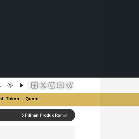
6
afi Tokoh
Quote
5 Pilihan Produk Rumah Tangga Terbaik di Unilever Store u