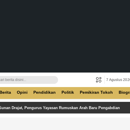
7 Agustus 202
ban
Berita
Opini
Pendidikan
Politik
Pemikiran Tokoh
Biogr
 Sunan Drajat, Pengurus Yayasan Rumuskan Arah Baru Pengabdian