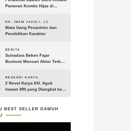
Pameran Komite Hijaz di
Puncak Acara Satu Abad NU
8
KH. IMAM JAZULI, LC.
Mata Uang Pesantren dan
Pendidikan Karakter
9
BERITA
Sutradara Beken Fajar
Bustomi Mencari Aktor Terbaik
untuk Film Penakluk Badai,
adaptasi dari Novel Biografi
10
RESENSI KARYA
KH. Hasyim Asy’ari karya KH.
2 Novel Karya KH. Aguk
Aguk Irawan MN
Irawan MN yang Diangkat ke
Layar Lebar
U BEST SELLER DAWUH
U