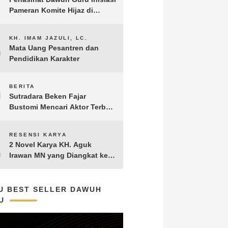
Pameran Komite Hijaz di
Puncak Acara Satu Abad NU
8
KH. IMAM JAZULI, LC.
Mata Uang Pesantren dan
Pendidikan Karakter
9
BERITA
Sutradara Beken Fajar
Bustomi Mencari Aktor Terbaik
untuk Film Penakluk Badai,
adaptasi dari Novel Biografi
10
RESENSI KARYA
KH. Hasyim Asy’ari karya KH.
2 Novel Karya KH. Aguk
Aguk Irawan MN
Irawan MN yang Diangkat ke
Layar Lebar
U BEST SELLER DAWUH
U