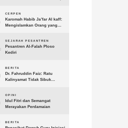
3
CERPEN
Karomah Habib Ja’far Al kaff:
Mengislamkan Orang yang
Sudah Meninggal
4
SEJARAH PESANTREN
Pesantren Al-Falah Ploso
Kediri
5
BERITA
Dr. Fahruddin Faiz: Ratu
Kalinyamat Tidak Sibuk
Kampanye Kanan Kiri, Tetapi
Fokus Membangun
6
OPINI
Perekonomian Rakyatnya
Idul Fitri dan Semangat
Merayakan Perdamaian
7
BERITA
Penasihat Dawuh Guru Inisiasi