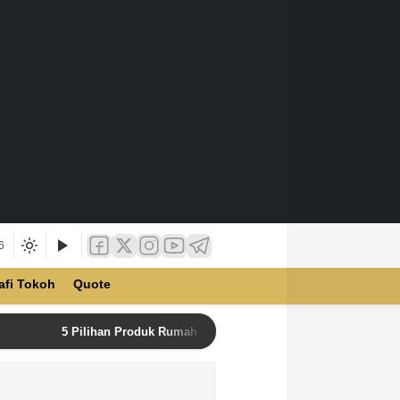
6
afi Tokoh
Quote
5 Pilihan Produk Rumah Tangga Terbaik di Unilever Store u