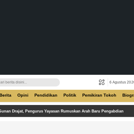
6 Agustus 202
ban
Berita
Opini
Pendidikan
Politik
Pemikiran Tokoh
Biogr
 Sunan Drajat, Pengurus Yayasan Rumuskan Arah Baru Pengabdian