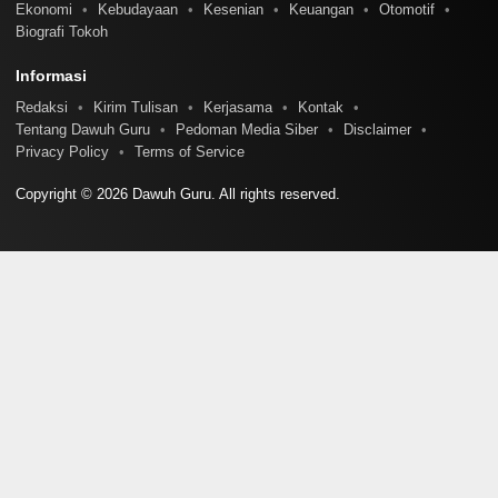
Ekonomi
Kebudayaan
Kesenian
Keuangan
Otomotif
Biografi Tokoh
Informasi
Redaksi
Kirim Tulisan
Kerjasama
Kontak
Tentang Dawuh Guru
Pedoman Media Siber
Disclaimer
Privacy Policy
Terms of Service
Copyright © 2026 Dawuh Guru. All rights reserved.